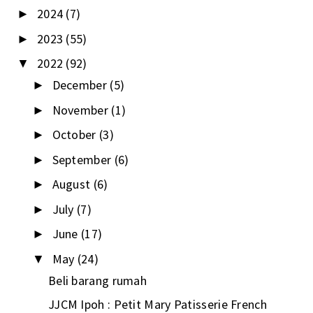
2024
(7)
►
2023
(55)
►
2022
(92)
▼
December
(5)
►
November
(1)
►
October
(3)
►
September
(6)
►
August
(6)
►
July
(7)
►
June
(17)
►
May
(24)
▼
Beli barang rumah
JJCM Ipoh : Petit Mary Patisserie French