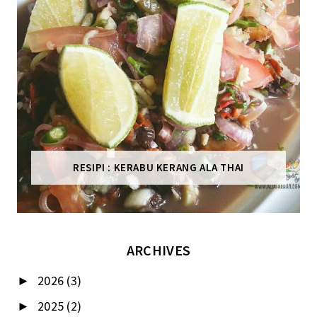
RESIPI : KERABU KERANG ALA THAI
ARCHIVES
2026
(3)
►
2025
(2)
►