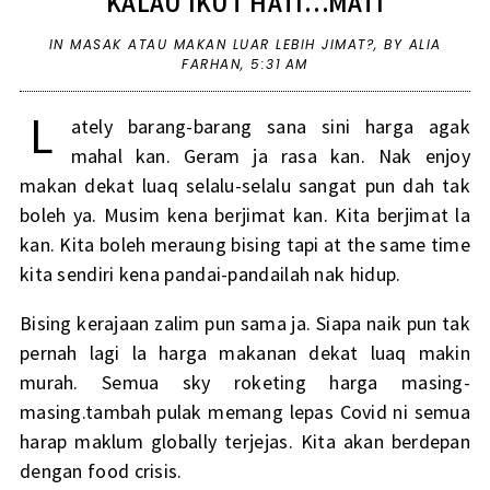
KALAU IKUT HATI…MATI
IN
MASAK ATAU MAKAN LUAR LEBIH JIMAT?
,
BY ALIA
FARHAN,
5:31 AM
L
ately barang-barang sana sini harga agak
mahal kan. Geram ja rasa kan. Nak enjoy
makan dekat luaq selalu-selalu sangat pun dah tak
boleh ya. Musim kena berjimat kan. Kita berjimat la
kan. Kita boleh meraung bising tapi at the same time
kita sendiri kena pandai-pandailah nak hidup.
Bising kerajaan zalim pun sama ja. Siapa naik pun tak
pernah lagi la harga makanan dekat luaq makin
murah. Semua sky roketing harga masing-
masing.tambah pulak memang lepas Covid ni semua
harap maklum globally terjejas. Kita akan berdepan
dengan food crisis.