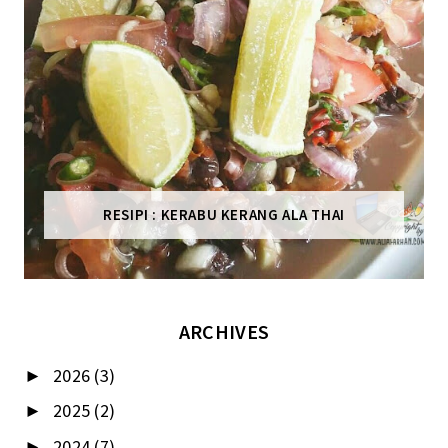
RESIPI : KERABU KERANG ALA THAI
ARCHIVES
2026
(3)
►
2025
(2)
►
2024
(7)
►