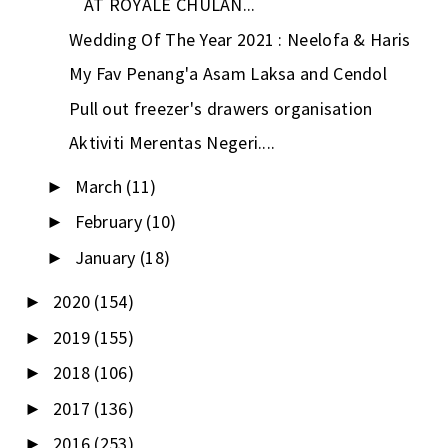
AT ROYALE CHULAN...
Wedding Of The Year 2021 : Neelofa & Haris
My Fav Penang'a Asam Laksa and Cendol
Pull out freezer's drawers organisation
Aktiviti Merentas Negeri....
March
(11)
►
February
(10)
►
January
(18)
►
2020
(154)
►
2019
(155)
►
2018
(106)
►
2017
(136)
►
2016
(253)
►