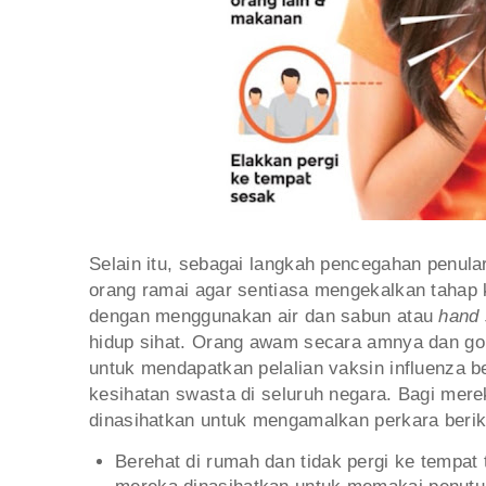
Selain itu, sebagai langkah pencegahan penula
orang ramai agar sentiasa mengekalkan tahap 
dengan menggunakan air dan sabun atau
hand 
hidup sihat. Orang awam secara amnya dan gol
untuk mendapatkan pelalian vaksin influenza b
kesihatan swasta di seluruh negara. Bagi mere
dinasihatkan untuk mengamalkan perkara berik
Berehat di rumah dan tidak pergi ke tempat
mereka dinasihatkan untuk memakai penutup