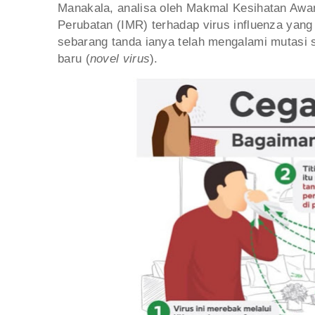
Manakala, analisa oleh Makmal Kesihatan Awam
Perubatan (IMR) terhadap virus influenza yang 
sebarang tanda ianya telah mengalami mutasi 
baru (
novel virus
).