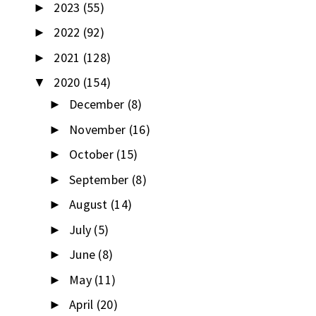
2023
(55)
►
2022
(92)
►
2021
(128)
►
2020
(154)
▼
December
(8)
►
November
(16)
►
October
(15)
►
September
(8)
►
August
(14)
►
July
(5)
►
June
(8)
►
May
(11)
►
April
(20)
►