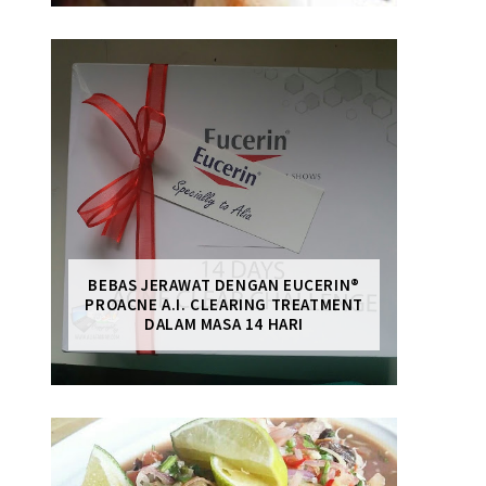
BEBAS JERAWAT DENGAN EUCERIN®
PROACNE A.I. CLEARING TREATMENT
DALAM MASA 14 HARI