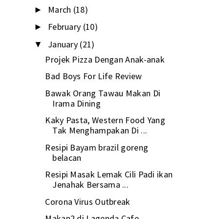
March
(18)
►
February
(10)
►
January
(21)
▼
Projek Pizza Dengan Anak-anak
Bad Boys For Life Review
Bawak Orang Tawau Makan Di
Irama Dining
Kaky Pasta, Western Food Yang
Tak Menghampakan Di ...
Resipi Bayam brazil goreng
belacan
Resipi Masak Lemak Cili Padi ikan
Jenahak Bersama ...
Corona Virus Outbreak
Makan2 di Lagenda Cafe