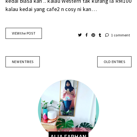
kedai biasa kan .. kalau Western tak kurang la RM100
kalau kedai yang cafe2 n cosy ni kan…
VIEW the POST
1 comment
NEW ENTRIES
OLD ENTRIES
ALIA FARHAN