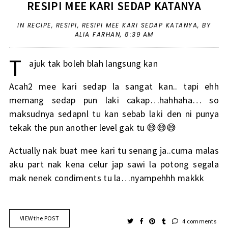
RESIPI MEE KARI SEDAP KATANYA
IN
RECIPE
,
RESIPI
,
RESIPI MEE KARI SEDAP KATANYA
,
BY
ALIA FARHAN,
8:39 AM
T
ajuk tak boleh blah langsung kan
Acah2 mee kari sedap la sangat kan.. tapi ehh
memang sedap pun laki cakap…hahhaha… so
maksudnya sedapnl tu kan sebab laki den ni punya
tekak the pun another level gak tu 😅😅😅
Actually nak buat mee kari tu senang ja..cuma malas
aku part nak kena celur jap sawi la potong segala
mak nenek condiments tu la…nyampehhh makkk
VIEW the POST
4 comments