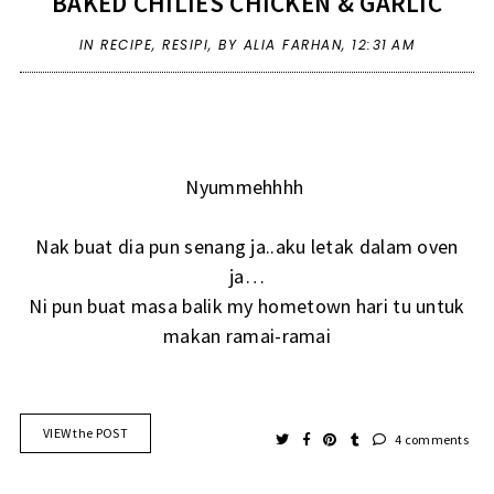
BAKED CHILIES CHICKEN & GARLIC
IN
RECIPE
,
RESIPI
,
BY ALIA FARHAN,
12:31 AM
Nyummehhhh
Nak buat dia pun senang ja..aku letak dalam oven
ja…
Ni pun buat masa balik my hometown hari tu untuk
makan ramai-ramai
VIEW the POST
4 comments