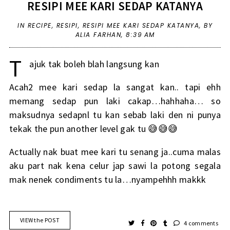
RESIPI MEE KARI SEDAP KATANYA
IN
RECIPE
,
RESIPI
,
RESIPI MEE KARI SEDAP KATANYA
,
BY
ALIA FARHAN,
8:39 AM
T
ajuk tak boleh blah langsung kan
Acah2 mee kari sedap la sangat kan.. tapi ehh
memang sedap pun laki cakap…hahhaha… so
maksudnya sedapnl tu kan sebab laki den ni punya
tekak the pun another level gak tu 😅😅😅
Actually nak buat mee kari tu senang ja..cuma malas
aku part nak kena celur jap sawi la potong segala
mak nenek condiments tu la…nyampehhh makkk
VIEW the POST
4 comments