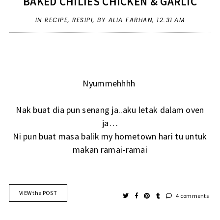
BAKED CHILIES CHICKEN & GARLIC
IN
RECIPE
,
RESIPI
,
BY ALIA FARHAN,
12:31 AM
Nyummehhhh
Nak buat dia pun senang ja..aku letak dalam oven
ja…
Ni pun buat masa balik my hometown hari tu untuk
makan ramai-ramai
VIEW the POST
4 comments