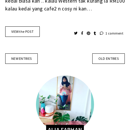
kedai biasa kan .. kalau Western tak kurang la RM100
kalau kedai yang cafe2 n cosy ni kan…
VIEW the POST
1 comment
NEW ENTRIES
OLD ENTRIES
ALIA FARHAN