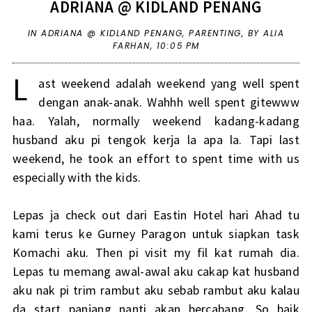
ADRIANA @ KIDLAND PENANG
IN
ADRIANA @ KIDLAND PENANG
,
PARENTING
,
BY ALIA
FARHAN,
10:05 PM
L
ast weekend adalah weekend yang well spent
dengan anak-anak. Wahhh well spent gitewww
haa. Yalah, normally weekend kadang-kadang
husband aku pi tengok kerja la apa la. Tapi last
weekend, he took an effort to spent time with us
especially with the kids.
Lepas ja check out dari Eastin Hotel hari Ahad tu
kami terus ke Gurney Paragon untuk siapkan task
Komachi aku. Then pi visit my fil kat rumah dia.
Lepas tu memang awal-awal aku cakap kat husband
aku nak pi trim rambut aku sebab rambut aku kalau
da start panjang nanti akan bercabang. So baik