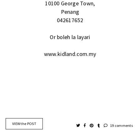
10100 George Town,
Penang
042617652
Or boleh la layari
www.kidland.com.my
VIEW the POST
19 comments