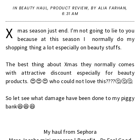
IN
BEAUTY HAUL
,
PRODUCT REVIEW
,
BY ALIA FARHAN,
6:31 AM
X
mas season just end. I'm not going to lie to you
because at this season I normally do my
shopping thing a lot especially on beauty stuffs.
The best thing about Xmas they normally comes
with attractive discount especially for beauty
products. 😍😍😍 who could not love this????🤔🤔🤔
So let see what damage have been done to my piggy
bank😆😆😆
My haul from Sephora