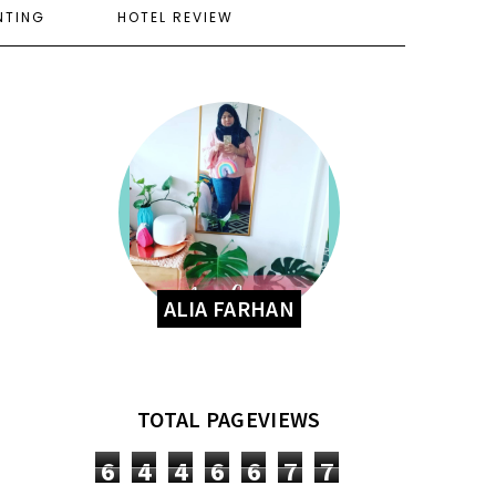
NTING
HOTEL REVIEW
ALIA FARHAN
TOTAL PAGEVIEWS
6
4
4
6
6
7
7