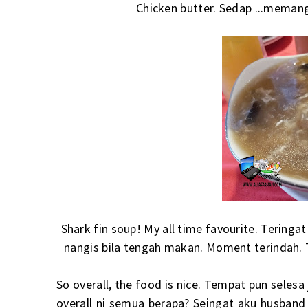
Chicken butter. Sedap ...mema
Shark fin soup! My all time favourite. Tering
nangis bila tengah makan. Moment terindah. T
So overall, the food is nice. Tempat pun seles
overall ni semua berapa? Seingat aku husba