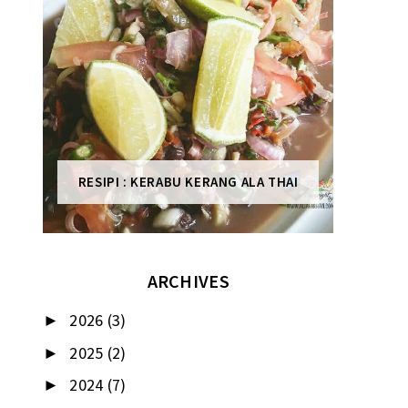
RESIPI : KERABU KERANG ALA THAI
ARCHIVES
2026
(3)
►
2025
(2)
►
2024
(7)
►