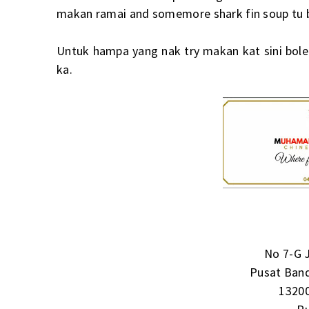
makan ramai and somemore shark fin soup tu 
Untuk hampa yang nak try makan kat sini boleh
ka.
No 7-G 
Pusat Ban
13200