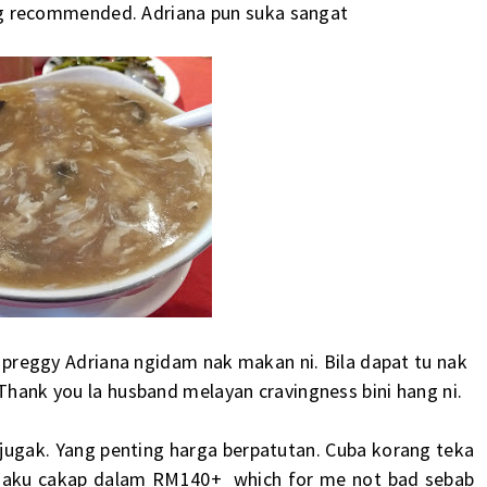
ng recommended. Adriana pun suka sangat
at preggy Adriana ngidam nak makan ni. Bila dapat tu nak
hank you la husband melayan cravingness bini hang ni.
a jugak. Yang penting harga berpatutan. Cuba korang teka
nd aku cakap dalam RM140+ which for me not bad sebab