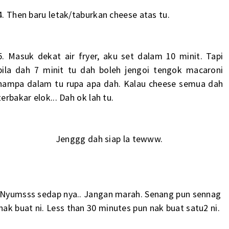
4. Then baru letak/taburkan cheese atas tu.
5. Masuk dekat air fryer, aku set dalam 10 minit. Tapi
bila dah 7 minit tu dah boleh jengoi tengok macaroni
hampa dalam tu rupa apa dah. Kalau cheese semua dah
terbakar elok... Dah ok lah tu.
Jenggg dah siap la tewww.
Nyumsss sedap nya.. Jangan marah. Senang pun sennag
nak buat ni. Less than 30 minutes pun nak buat satu2 ni.