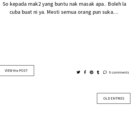
So kepada mak2 yang buntu nak masak apa.. Boleh la
cuba buat ni ya. Mesti semua orang pun suka....
VIEW the POST
0 comments
OLD ENTRIES