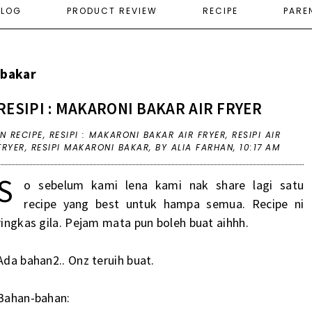
ELOG
PRODUCT REVIEW
RECIPE
PARE
 bakar
RESIPI : MAKARONI BAKAR AIR FRYER
IN
RECIPE
,
RESIPI : MAKARONI BAKAR AIR FRYER
,
RESIPI AIR
FRYER
,
RESIPI MAKARONI BAKAR
,
BY ALIA FARHAN,
10:17 AM
S
o sebelum kami lena kami nak share lagi satu
recipe yang best untuk hampa semua. Recipe ni
ringkas gila. Pejam mata pun boleh buat aihhh.
Ada bahan2.. Onz teruih buat.
Bahan-bahan: