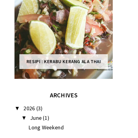
RESIPI : KERABU KERANG ALA THAI
ARCHIVES
2026
(3)
▼
June
(1)
▼
Long Weekend