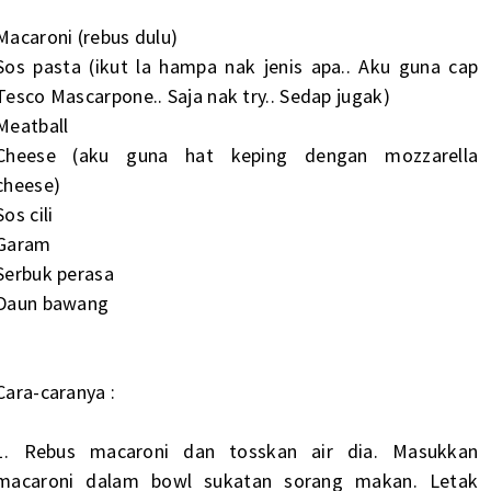
Macaroni (rebus dulu)
Sos pasta (ikut la hampa nak jenis apa.. Aku guna cap
Tesco Mascarpone.. Saja nak try.. Sedap jugak)
Meatball
Cheese (aku guna hat keping dengan mozzarella
cheese)
Sos cili
Garam
Serbuk perasa
Daun bawang
Cara-caranya :
1. Rebus macaroni dan tosskan air dia. Masukkan
macaroni dalam bowl sukatan sorang makan. Letak