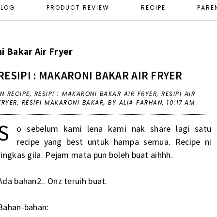
ELOG
PRODUCT REVIEW
RECIPE
PARE
i Bakar Air Fryer
RESIPI : MAKARONI BAKAR AIR FRYER
IN
RECIPE
,
RESIPI : MAKARONI BAKAR AIR FRYER
,
RESIPI AIR
FRYER
,
RESIPI MAKARONI BAKAR
,
BY ALIA FARHAN,
10:17 AM
S
o sebelum kami lena kami nak share lagi satu
recipe yang best untuk hampa semua. Recipe ni
ringkas gila. Pejam mata pun boleh buat aihhh.
Ada bahan2.. Onz teruih buat.
Bahan-bahan: