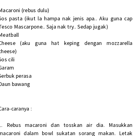
Macaroni (rebus dulu)
Sos pasta (ikut la hampa nak jenis apa.. Aku guna cap
Tesco Mascarpone.. Saja nak try.. Sedap jugak)
Meatball
Cheese (aku guna hat keping dengan mozzarella
cheese)
Sos cili
Garam
Serbuk perasa
Daun bawang
Cara-caranya :
1. Rebus macaroni dan tosskan air dia. Masukkan
macaroni dalam bowl sukatan sorang makan. Letak