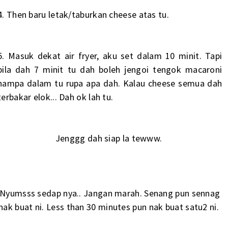
4. Then baru letak/taburkan cheese atas tu.
5. Masuk dekat air fryer, aku set dalam 10 minit. Tapi
bila dah 7 minit tu dah boleh jengoi tengok macaroni
hampa dalam tu rupa apa dah. Kalau cheese semua dah
terbakar elok... Dah ok lah tu.
Jenggg dah siap la tewww.
Nyumsss sedap nya.. Jangan marah. Senang pun sennag
nak buat ni. Less than 30 minutes pun nak buat satu2 ni.