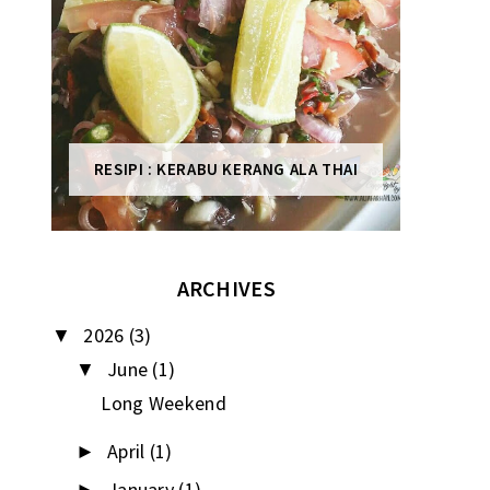
RESIPI : KERABU KERANG ALA THAI
ARCHIVES
2026
(3)
▼
June
(1)
▼
Long Weekend
April
(1)
►
January
(1)