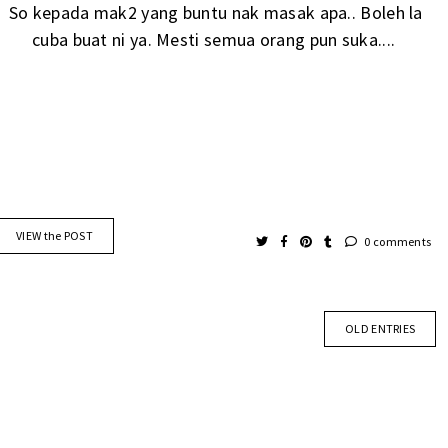
So kepada mak2 yang buntu nak masak apa.. Boleh la
cuba buat ni ya. Mesti semua orang pun suka....
VIEW the POST
0 comments
OLD ENTRIES