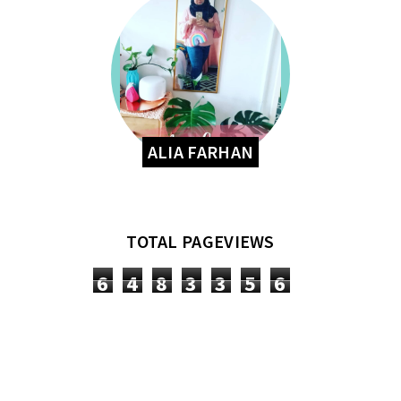
ALIA FARHAN
TOTAL PAGEVIEWS
6
4
8
3
3
5
6