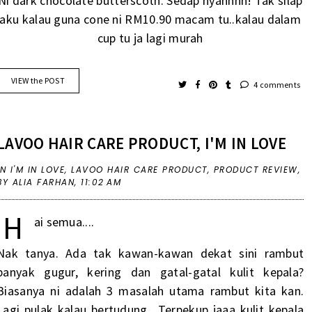
Ni dark chocolate butterscoth. Sedap nyahhhh! Tak silap
aku kalau guna cone ni RM10.90 macam tu..kalau dalam
cup tu ja lagi murah
VIEW the POST
4 comments
LAVOO HAIR CARE PRODUCT, I'M IN LOVE
IN
I'M IN LOVE
,
LAVOO HAIR CARE PRODUCT
,
PRODUCT REVIEW
,
BY ALIA FARHAN,
11:02 AM
H
ai semua....
Nak tanya. Ada tak kawan-kawan dekat sini rambut
banyak gugur, kering dan gatal-gatal kulit kepala?
Biasanya ni adalah 3 masalah utama rambut kita kan.
Lagi pulak kalau bertudung.. Terpekup jaaa kulit kepala