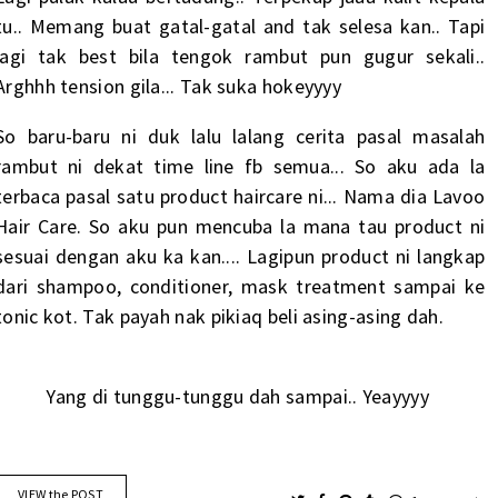
tu.. Memang buat gatal-gatal and tak selesa kan.. Tapi
lagi tak best bila tengok rambut pun gugur sekali..
Arghhh tension gila... Tak suka hokeyyyy
So baru-baru ni duk lalu lalang cerita pasal masalah
rambut ni dekat time line fb semua... So aku ada la
terbaca pasal satu product haircare ni... Nama dia Lavoo
Hair Care. So aku pun mencuba la mana tau product ni
sesuai dengan aku ka kan.... Lagipun product ni langkap
dari shampoo, conditioner, mask treatment sampai ke
tonic kot. Tak payah nak pikiaq beli asing-asing dah.
Yang di tunggu-tunggu dah sampai.. Yeayyyy
VIEW the POST