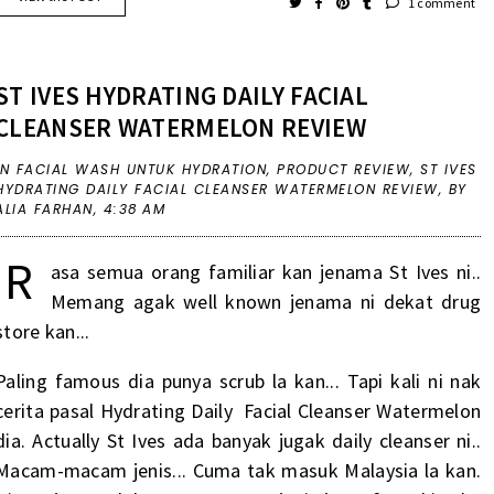
1 comment
ST IVES HYDRATING DAILY FACIAL
CLEANSER WATERMELON REVIEW
IN
FACIAL WASH UNTUK HYDRATION
,
PRODUCT REVIEW
,
ST IVES
HYDRATING DAILY FACIAL CLEANSER WATERMELON REVIEW
,
BY
ALIA FARHAN,
4:38 AM
R
asa semua orang familiar kan jenama St Ives ni..
Memang agak well known jenama ni dekat drug
store kan...
Paling famous dia punya scrub la kan... Tapi kali ni nak
cerita pasal Hydrating Daily Facial Cleanser Watermelon
dia. Actually St Ives ada banyak jugak daily cleanser ni..
Macam-macam jenis... Cuma tak masuk Malaysia la kan.