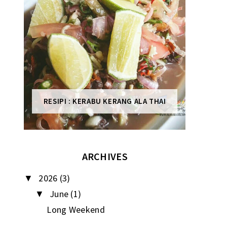
RESIPI : KERABU KERANG ALA THAI
ARCHIVES
2026
(3)
▼
June
(1)
▼
Long Weekend