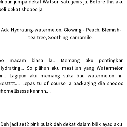
Ni pun jumpa dekat Watson satu jenis ja. Before this aku
beli dekat shopee ja.
Ada Hydrating-watermelon, Glowing - Peach, Blemish-
tea tree, Soothing-camomile.
So macam biasa la.. Memang aku pentingkan
Hydrating... So pilihan aku mestilah yang Watermelon
ni... Lagipun aku memang suka bau watermelon ni..
Bestttt.... Lepas tu of course la packaging dia shoooo
shomelllsssss kannnn....
Dah jadi set2 pink pulak dah dekat dalam bilik ayaq aku