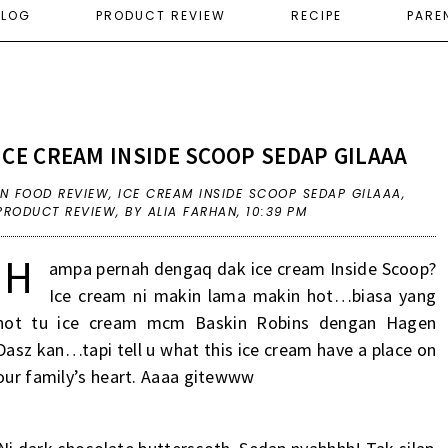
ELOG
PRODUCT REVIEW
RECIPE
PARE
ICE CREAM INSIDE SCOOP SEDAP GILAAA
IN
FOOD REVIEW
,
ICE CREAM INSIDE SCOOP SEDAP GILAAA
,
PRODUCT REVIEW
,
BY ALIA FARHAN,
10:39 PM
H
ampa pernah dengaq dak ice cream Inside Scoop?
Ice cream ni makin lama makin hot…biasa yang
hot tu ice cream mcm Baskin Robins dengan Hagen
Dasz kan…tapi tell u what this ice cream have a place on
our family’s heart. Aaaa gitewww