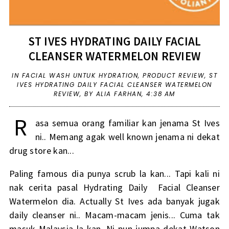
ST IVES HYDRATING DAILY FACIAL
CLEANSER WATERMELON REVIEW
IN
FACIAL WASH UNTUK HYDRATION
,
PRODUCT REVIEW
,
ST
IVES HYDRATING DAILY FACIAL CLEANSER WATERMELON
REVIEW
,
BY ALIA FARHAN,
4:38 AM
R
asa semua orang familiar kan jenama St Ives
ni.. Memang agak well known jenama ni dekat
drug store kan...
Paling famous dia punya scrub la kan... Tapi kali ni
nak cerita pasal Hydrating Daily Facial Cleanser
Watermelon dia. Actually St Ives ada banyak jugak
daily cleanser ni.. Macam-macam jenis... Cuma tak
masuk Malaysia la kan. Ni pun jumpa dekat Watson