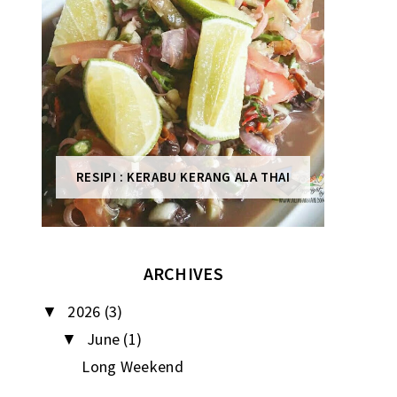
RESIPI : KERABU KERANG ALA THAI
ARCHIVES
2026
(3)
▼
June
(1)
▼
Long Weekend