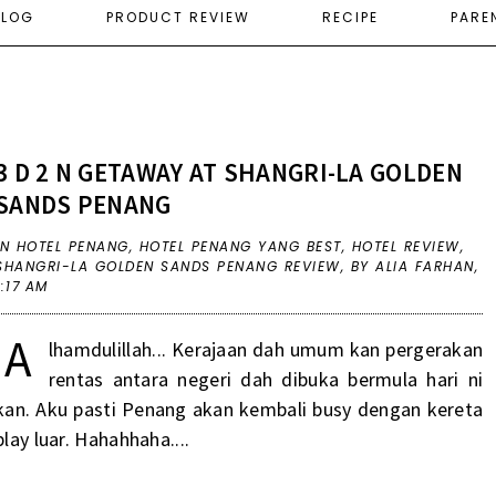
ELOG
PRODUCT REVIEW
RECIPE
PARE
3 D 2 N GETAWAY AT SHANGRI-LA GOLDEN
SANDS PENANG
IN
HOTEL PENANG
,
HOTEL PENANG YANG BEST
,
HOTEL REVIEW
,
SHANGRI-LA GOLDEN SANDS PENANG REVIEW
,
BY ALIA FARHAN,
1:17 AM
A
lhamdulillah... Kerajaan dah umum kan pergerakan
rentas antara negeri dah dibuka bermula hari ni
kan. Aku pasti Penang akan kembali busy dengan kereta
play luar. Hahahhaha....