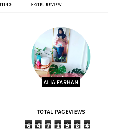
NTING
HOTEL REVIEW
ALIA FARHAN
TOTAL PAGEVIEWS
6
4
7
1
9
8
4