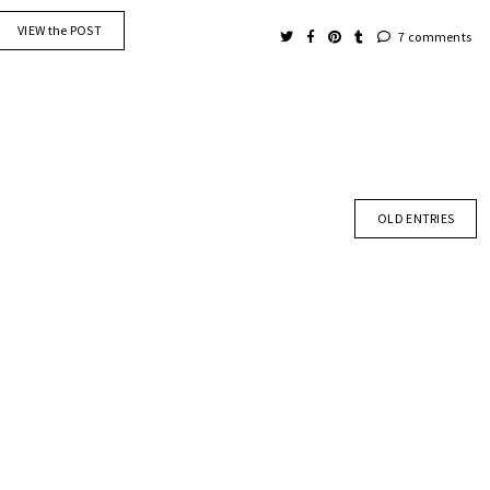
VIEW the POST
7 comments
OLD ENTRIES