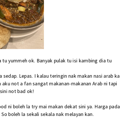
 tu yummeh ok. Banyak pulak tu isi kambing dia tu
 sedap. Lepas. I kalau teringin nak makan nasi arab ka
n aku not a fan sangat makanan-makanan Arab ni tapi
sini not bad ok!
d ni boleh la try mai makan dekat sini ya. Harga pada
So boleh la sekali sekala nak melayan kan.