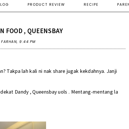
ELOG
PRODUCT REVIEW
RECIPE
PARE
N FOOD , QUEENSBAY
A FARHAN,
9:44 PM
? Takpa lah kali ni nak share jugak kekdahnya. Janji
ner dekat Dandy , Queensbay uols . Mentang-mentang la