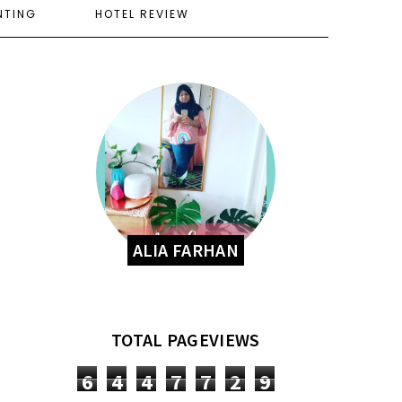
NTING
HOTEL REVIEW
ALIA FARHAN
TOTAL PAGEVIEWS
6
4
4
7
7
2
9