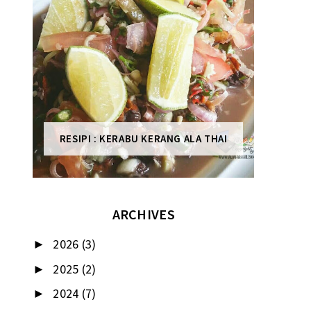
RESIPI : KERABU KERANG ALA THAI
ARCHIVES
2026
(3)
►
2025
(2)
►
2024
(7)
►