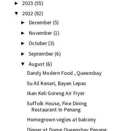
2023
(55)
►
2022
(92)
▼
December
(5)
►
November
(1)
►
October
(3)
►
September
(6)
►
August
(6)
▼
Dandy Modern Food , Queensbay
Su Ail Kenari, Bayan Lepas
Ikan Keli Goreng Air Fryer
Suffolk House, Fine Dining
Restaurant In Penang
Homegrown vegies at balcony
Dinner at Dome Queensbay Penang