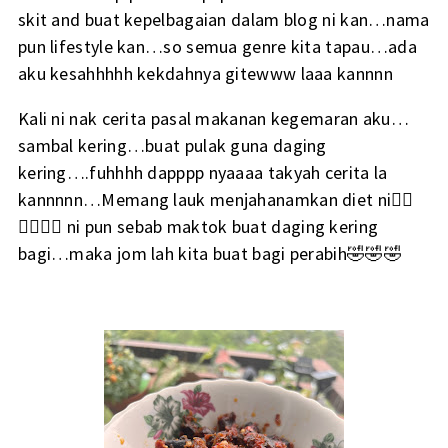
skit and buat kepelbagaian dalam blog ni kan…nama
pun lifestyle kan…so semua genre kita tapau…ada
aku kesahhhhh kekdahnya gitewww laaa kannnn
Kali ni nak cerita pasal makanan kegemaran aku…
sambal kering…buat pulak guna daging
kering….fuhhhh dapppp nyaaaa takyah cerita la
kannnnn…Memang lauk menjahanamkan diet ni😵‍💫
😵‍💫😵‍💫 ni pun sebab maktok buat daging kering
bagi…maka jom lah kita buat bagi perabih🤣🤣🤣