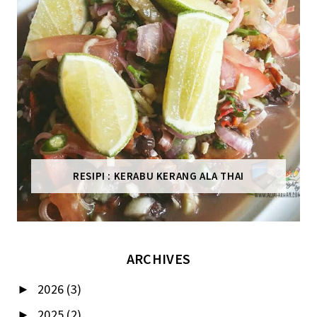
RESIPI : KERABU KERANG ALA THAI
ARCHIVES
2026
(3)
►
2025
(2)
►