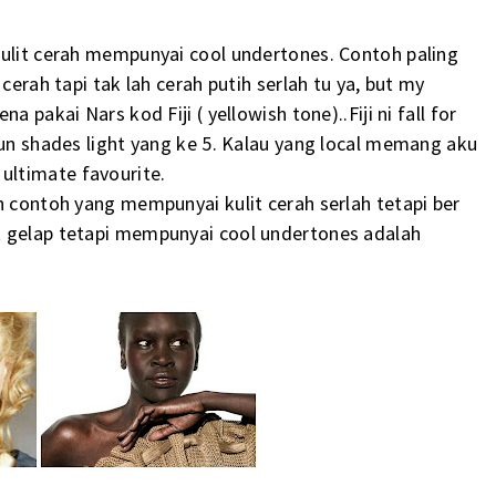
kulit cerah mempunyai cool undertones. Contoh paling
cerah tapi tak lah cerah putih serlah tu ya, but my
 pakai Nars kod Fiji ( yellowish tone)..Fiji ni fall for
pun shades light yang ke 5. Kalau yang local memang aku
ltimate favourite.
h contoh yang mempunyai kulit cerah serlah tetapi ber
t gelap tetapi mempunyai cool undertones adalah