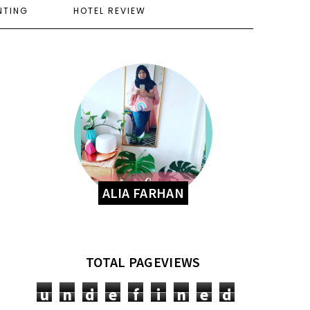
NTING
HOTEL REVIEW
ALIA FARHAN
TOTAL PAGEVIEWS
u
n
d
e
f
i
n
e
d