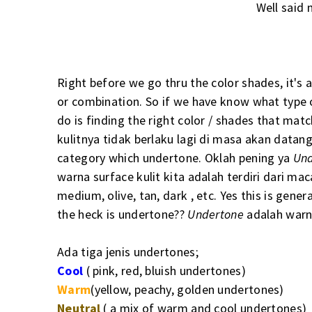
Well said
Right before we go thru the color shades, it's a
or combination. So if we have know what type o
do is finding the right color / shades that mat
kulitnya tidak berlaku lagi di masa akan datang
category which undertone. Oklah pening ya
Un
warna surface kulit kita adalah terdiri dari ma
medium, olive, tan, dark , etc. Yes this is gene
the heck is undertone??
Undertone
adalah warna
Ada tiga jenis undertones;
Cool
( pink, red, bluish undertones)
Warm
(yellow, peachy, golden undertones)
Neutral
( a mix of warm and cool undertones)