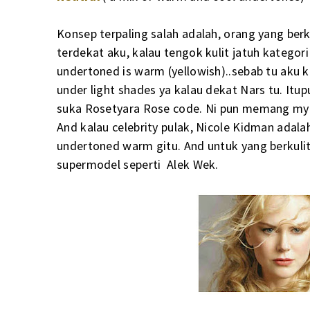
Konsep terpaling salah adalah, orang yang ber
terdekat aku, kalau tengok kulit jatuh kategori 
undertoned is warm (yellowish)..sebab tu aku kena
under light shades ya kalau dekat Nars tu. Itu
suka Rosetyara Rose code. Ni pun memang my u
And kalau celebrity pulak, Nicole Kidman adala
undertoned warm gitu. And untuk yang berkuli
supermodel seperti Alek Wek.