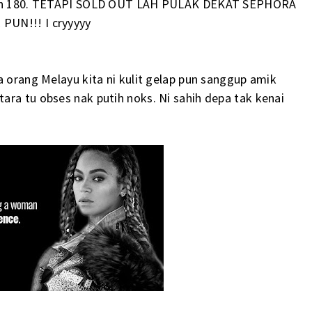
alah 180. TETAPI SOLD OUT LAH PULAK DEKAT SEPHORA
PUN!!! I cryyyyy
a orang Melayu kita ni kulit gelap pun sanggup amik
ara tu obses nak putih noks. Ni sahih depa tak kenai