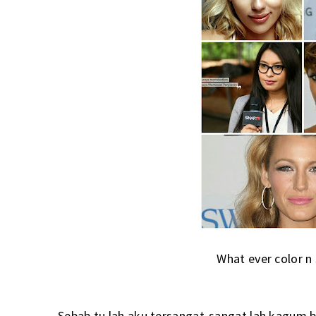
What ever color n
Sebab tu lah aku tersangat-sangat lah kagum b