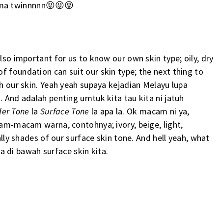
 ma twinnnnn😝😝😝
lso important for us to know our own skin type; oily, dry
f foundation can suit our skin type; the next thing to
ch our skin. Yeah yeah supaya kejadian Melayu lupa
. And adalah penting umtuk kita tau kita ni jatuh
der Tone
la
Surface Tone
la apa la. Ok macam ni ya,
cam-macam warna, contohnya; ivory, beige, light,
rally shades of our surface skin tone. And hell yeah, what
 di bawah surface skin kita.