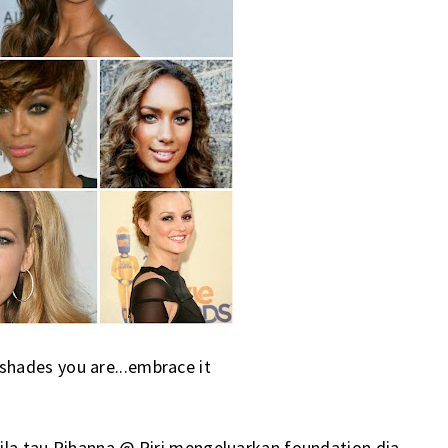
 shades you are...embrace it
ila tau Rihanna @ Riri mengeluarkan foundation dia