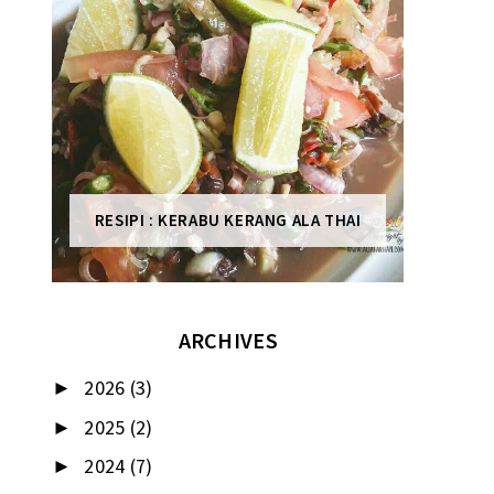
RESIPI : KERABU KERANG ALA THAI
ARCHIVES
2026
(3)
►
2025
(2)
►
2024
(7)
►