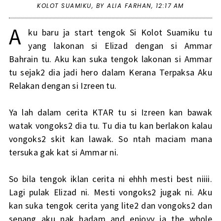
KOLOT SUAMIKU
,
BY ALIA FARHAN,
12:17 AM
A
ku baru ja start tengok Si Kolot Suamiku tu
yang lakonan si Elizad dengan si Ammar
Bahrain tu. Aku kan suka tengok lakonan si Ammar
tu sejak2 dia jadi hero dalam Kerana Terpaksa Aku
Relakan dengan si Izreen tu.
Ya lah dalam cerita KTAR tu si Izreen kan bawak
watak vongoks2 dia tu. Tu dia tu kan berlakon kalau
vongoks2 skit kan lawak. So ntah maciam mana
tersuka gak kat si Ammar ni.
So bila tengok iklan cerita ni ehhh mesti best niiii.
Lagi pulak Elizad ni. Mesti vongoks2 jugak ni. Aku
kan suka tengok cerita yang lite2 dan vongoks2 dan
senang aku nak hadam and enjoyy ja the whole