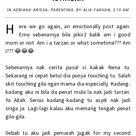
IN
ADRIANA ARISSA
,
PARENTING
,
BY ALIA FARHAN,
3:10 AM
H
ere we go again, an emotionally post again.
Emo sebenarnya bila pikir2 balik am i good
mom or not. Am i a tarzan or what sometime??? Am
i??? 😂😂😂
Sebenarnya nak cerita pasal si kakak Nena tu.
Sekarang ni cepat betul dia punya touching tu. Salah
skit touching gila ngan mama dia especially. Kadang-
kadang aku ni bila da penat mula la nak jadi tarzan.
Ya Allah. Serius kadang-kadang tu asyik nak jadi
singa ja. Lagi-lagi kalau aku memang tengah penat
gila-gila.
Sebab tu aku jadi pemarah jugak for my second