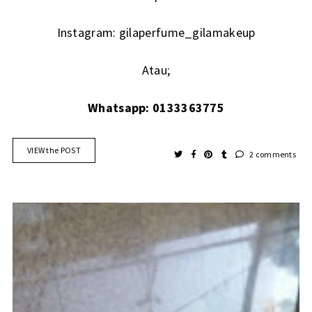
Instagram:
gilaperfume_gilamakeup
Atau;
Whatsapp: 0133363775
VIEW the POST
2 comments