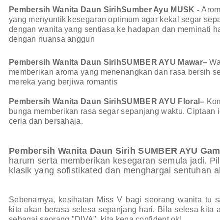
Pembersih Wanita Daun SirihSumber Ayu MUSK -
Arom
yang menyuntik kesegaran optimum agar kekal segar sepan
dengan wanita yang sentiasa ke hadapan dan meminati ha
dengan nuansa anggun
Pembersih Wanita Daun SirihSUMBER AYU Mawar–
Wa
memberikan aroma yang menenangkan dan rasa bersih sep
mereka yang berjiwa romantis
Pembersih Wanita Daun SirihSUMBER AYU Floral–
Kom
bunga memberikan rasa segar sepanjang waktu. Ciptaan i
ceria dan bersahaja.
Pembersih Wanita Daun Sirih SUMBER AYU Gam
harum serta memberikan kesegaran semula jadi. Pili
klasik yang sofistikated dan menghargai sentuhan 
Sebenarnya, kesihatan Miss V bagi seorang wanita tu sa
kita akan berasa selesa sepanjang hari. Bila selesa kita 
sebagai seorang "DIVA"..kita kena confident ok!