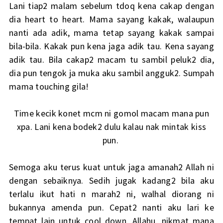
Lani tiap2 malam sebelum tdoq kena cakap dengan
dia heart to heart. Mama sayang kakak, walaupun
nanti ada adik, mama tetap sayang kakak sampai
bila-bila. Kakak pun kena jaga adik tau. Kena sayang
adik tau. Bila cakap2 macam tu sambil peluk2 dia,
dia pun tengok ja muka aku sambil angguk2. Sumpah
mama touching gila!
Time kecik konet mcm ni gomol macam mana pun
xpa. Lani kena bodek2 dulu kalau nak mintak kiss
pun.
Semoga aku terus kuat untuk jaga amanah2 Allah ni
dengan sebaiknya. Sedih jugak kadang2 bila aku
terlalu ikut hati n marah2 ni, walhal diorang ni
bukannya amenda pun. Cepat2 nanti aku lari ke
tempat lain untuk cool down. Allahu, nikmat mana