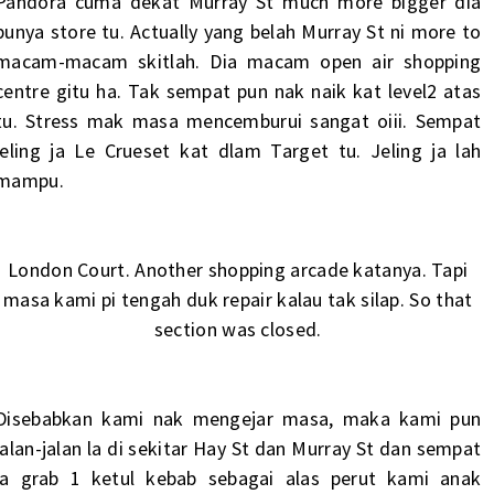
Pandora cuma dekat Murray St much more bigger dia
punya store tu. Actually yang belah Murray St ni more to
macam-macam skitlah. Dia macam open air shopping
centre gitu ha. Tak sempat pun nak naik kat level2 atas
tu. Stress mak masa mencemburui sangat oiii. Sempat
jeling ja Le Crueset kat dlam Target tu. Jeling ja lah
mampu.
London Court. Another shopping arcade katanya. Tapi
masa kami pi tengah duk repair kalau tak silap. So that
section was closed.
Disebabkan kami nak mengejar masa, maka kami pun
jalan-jalan la di sekitar Hay St dan Murray St dan sempat
la grab 1 ketul kebab sebagai alas perut kami anak