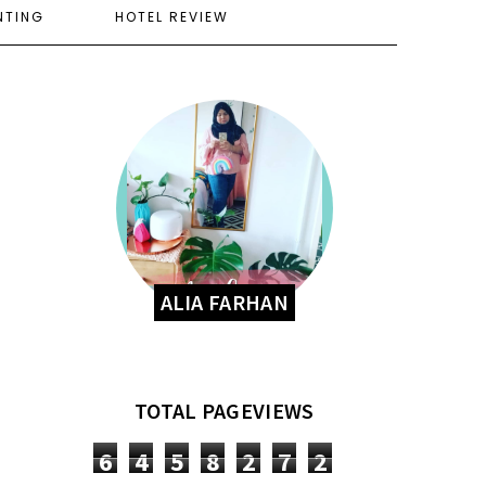
NTING
HOTEL REVIEW
ALIA FARHAN
TOTAL PAGEVIEWS
6
4
5
8
2
7
2