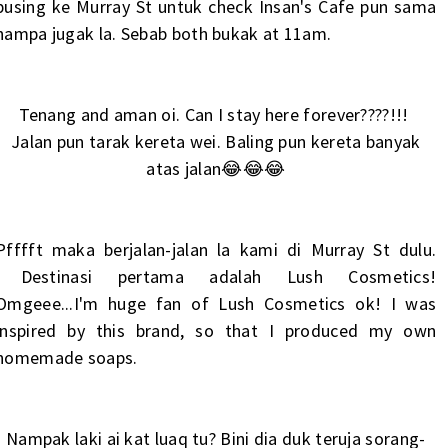
pusing ke Murray St untuk check Insan's Cafe pun sama
hampa jugak la. Sebab both bukak at 11am.
Tenang and aman oi. Can I stay here forever????!!!
Jalan pun tarak kereta wei. Baling pun kereta banyak
atas jalan😂😂😂
Pfffft maka berjalan-jalan la kami di Murray St dulu.
Destinasi pertama adalah Lush Cosmetics!
Omgeee...I'm huge fan of Lush Cosmetics ok! I was
inspired by this brand, so that I produced my own
homemade soaps.
Nampak laki ai kat luaq tu? Bini dia duk teruja sorang-