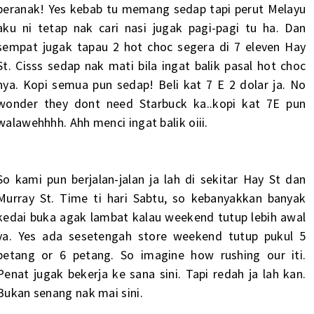
beranak! Yes kebab tu memang sedap tapi perut Melayu
aku ni tetap nak cari nasi jugak pagi-pagi tu ha. Dan
sempat jugak tapau 2 hot choc segera di 7 eleven Hay
St. Cisss sedap nak mati bila ingat balik pasal hot choc
nya. Kopi semua pun sedap! Beli kat 7 E 2 dolar ja. No
wonder they dont need Starbuck ka..kopi kat 7E pun
walawehhhh. Ahh menci ingat balik oiii.
So kami pun berjalan-jalan ja lah di sekitar Hay St dan
Murray St. Time ti hari Sabtu, so kebanyakkan banyak
kedai buka agak lambat kalau weekend tutup lebih awal
ya. Yes ada sesetengah store weekend tutup pukul 5
petang or 6 petang. So imagine how rushing our iti.
Penat jugak bekerja ke sana sini. Tapi redah ja lah kan.
Bukan senang nak mai sini.