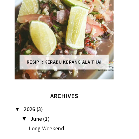
RESIPI : KERABU KERANG ALA THAI
ARCHIVES
2026
(3)
▼
June
(1)
▼
Long Weekend