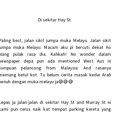
Di sekitar Hay St.
Paling best, jalan sikit jumpa muka Melayu. Jalan sikit
jumpa muka Melayu. Macam aku pi bercuti dekat Ao
Nang pulak rasa dia. Kahkah! No wonder dalam
newspaper depa pun ada mentioned West Aus ni
tumpuan pelancong from Malaysia. And rasanya
memang betul kot. Tu belum cerita masuk kedai Arab
penuh dengan muka melayu ja😅😅😅
Lepas ja jalan-jalan di sekitar Hay St and Murray St ni
kami pun terus naik kat tempat parking kereta yang