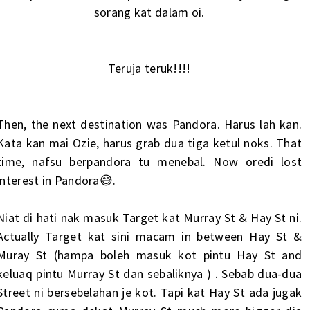
sorang kat dalam oi.
Teruja teruk!!!!
Then, the next destination was Pandora. Harus lah kan.
Kata kan mai Ozie, harus grab dua tiga ketul noks. That
time, nafsu berpandora tu menebal. Now oredi lost
interest in Pandora😅.
Niat di hati nak masuk Target kat Murray St & Hay St ni.
Actually Target kat sini macam in between Hay St &
Muray St (hampa boleh masuk kot pintu Hay St and
keluaq pintu Murray St dan sebaliknya ) . Sebab dua-dua
Street ni bersebelahan je kot. Tapi kat Hay St ada jugak