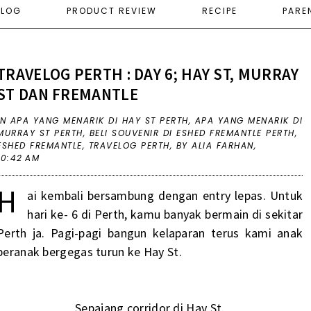
ELOG
PRODUCT REVIEW
RECIPE
PARE
TRAVELOG PERTH : DAY 6; HAY ST, MURRAY
ST DAN FREMANTLE
IN
APA YANG MENARIK DI HAY ST PERTH
,
APA YANG MENARIK DI
MURRAY ST PERTH
,
BELI SOUVENIR DI ESHED FREMANTLE PERTH
,
ESHED FREMANTLE
,
TRAVELOG PERTH
,
BY ALIA FARHAN,
10:42 AM
H
ai kembali bersambung dengan entry lepas. Untuk
hari ke- 6 di Perth, kamu banyak bermain di sekitar
Perth ja. Pagi-pagi bangun kelaparan terus kami anak
beranak bergegas turun ke Hay St.
Sepajang corridor di Hay St.