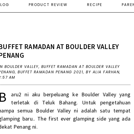
ELOG
PRODUCT REVIEW
RECIPE
PARE
BUFFET RAMADAN AT BOULDER VALLEY
PENANG
IN
BOULDER VALLEY
,
BUFFET RAMADAN AT BOULDER VALLEY
PENANG
,
BUFFET RAMADAN PENANG 2021
,
BY ALIA FARHAN,
2:57 AM
B
aru2 ni aku berpeluang ke Boulder Valley yang
terletak di Teluk Bahang. Untuk pengetahuan
hampa semua Boulder Valley ni adalah satu tempat
glamping baru.. The first ever glamping side yang ada
dekat Penang ni.