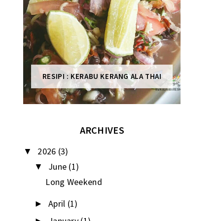
RESIPI : KERABU KERANG ALA THAI
ARCHIVES
2026
(3)
▼
June
(1)
▼
Long Weekend
April
(1)
►
January
(1)