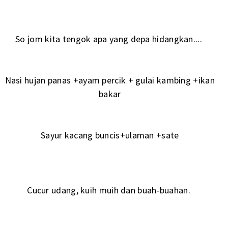
So jom kita tengok apa yang depa hidangkan....
Nasi hujan panas +ayam percik + gulai kambing +ikan
bakar
Sayur kacang buncis+ulaman +sate
Cucur udang, kuih muih dan buah-buahan.