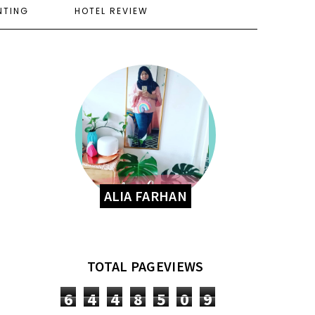
NTING
HOTEL REVIEW
ALIA FARHAN
TOTAL PAGEVIEWS
6
4
4
8
5
0
9