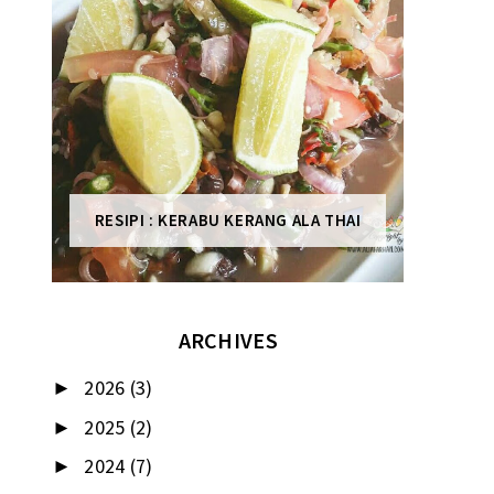
RESIPI : KERABU KERANG ALA THAI
ARCHIVES
2026
(3)
►
2025
(2)
►
2024
(7)
►