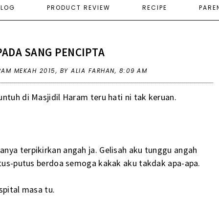
ELOG
PRODUCT REVIEW
RECIPE
PARE
PADA SANG PENCIPTA
RAM MEKAH 2015
,
BY ALIA FARHAN,
8:09 AM
ntuh di Masjidil Haram teru hati ni tak keruan.
nya terpikirkan angah ja. Gelisah aku tunggu angah
putus-putus berdoa semoga kakak aku takdak apa-apa.
spital masa tu.