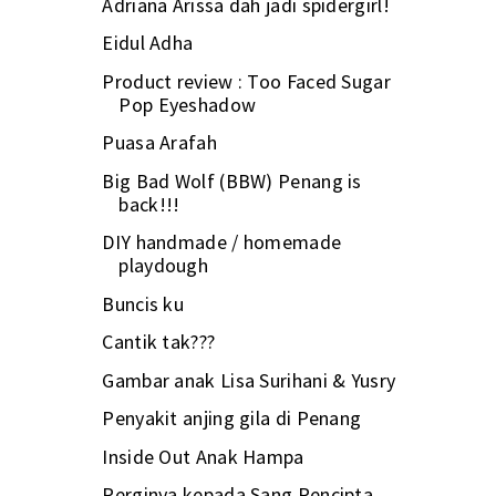
Adriana Arissa dah jadi spidergirl!
Eidul Adha
Product review : Too Faced Sugar
Pop Eyeshadow
Puasa Arafah
Big Bad Wolf (BBW) Penang is
back!!!
DIY handmade / homemade
playdough
Buncis ku
Cantik tak???
Gambar anak Lisa Surihani & Yusry
Penyakit anjing gila di Penang
Inside Out Anak Hampa
Perginya kepada Sang Pencipta