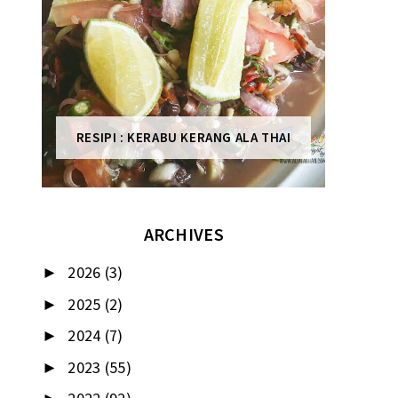
RESIPI : KERABU KERANG ALA THAI
ARCHIVES
2026
(3)
►
2025
(2)
►
2024
(7)
►
2023
(55)
►