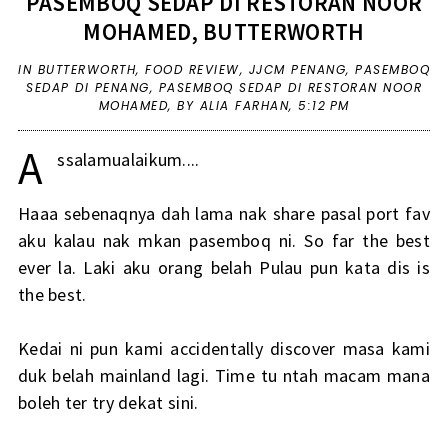
PASEMBOQ SEDAP DI RESTORAN NOOR
MOHAMED, BUTTERWORTH
IN
BUTTERWORTH
,
FOOD REVIEW
,
JJCM PENANG
,
PASEMBOQ
SEDAP DI PENANG
,
PASEMBOQ SEDAP DI RESTORAN NOOR
MOHAMED
,
BY ALIA FARHAN,
5:12 PM
A
ssalamualaikum....
Haaa sebenaqnya dah lama nak share pasal port fav
aku kalau nak mkan pasemboq ni. So far the best
ever la. Laki aku orang belah Pulau pun kata dis is
the best.
Kedai ni pun kami accidentally discover masa kami
duk belah mainland lagi. Time tu ntah macam mana
boleh ter try dekat sini.