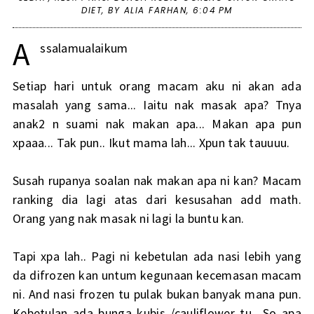
DIET
,
BY ALIA FARHAN,
6:04 PM
A
ssalamualaikum
Setiap hari untuk orang macam aku ni akan ada
masalah yang sama... Iaitu nak masak apa? Tnya
anak2 n suami nak makan apa... Makan apa pun
xpaaa... Tak pun.. Ikut mama lah... Xpun tak tauuuu.
Susah rupanya soalan nak makan apa ni kan? Macam
ranking dia lagi atas dari kesusahan add math.
Orang yang nak masak ni lagi la buntu kan.
Tapi xpa lah.. Pagi ni kebetulan ada nasi lebih yang
da difrozen kan untum kegunaan kecemasan macam
ni. And nasi frozen tu pulak bukan banyak mana pun.
Kebetulan ada bunga kubis /cauliflower tu.. So apa