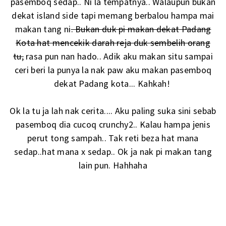
pasemboq sedap.. Ni la tempatnya.. Walaupun bukan
dekat island side tapi memang berbalou hampa mai
makan tang ni
. Bukan duk pi makan dekat Padang
Kota hat mencekik darah reja duk sembelih orang
tu,
rasa pun nan hado.. Adik aku makan situ sampai
ceri beri la punya la nak paw aku makan pasemboq
dekat Padang kota... Kahkah!
Ok la tu ja lah nak cerita.... Aku paling suka sini sebab
pasemboq dia cucoq crunchy2.. Kalau hampa jenis
perut tong sampah.. Tak reti beza hat mana
sedap..hat mana x sedap.. Ok ja nak pi makan tang
lain pun. Hahhaha