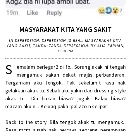
MASYARAKAT KITA YANG SAKIT
IN
DEPRESSION
,
DEPRESSION IS REAL
,
MASYARAKAT KITA
YANG SAKIT
,
TANDA-TANDA DEPRESSION
,
BY ALIA FARHAN,
11:19 PM
S
emalam berlegar2 di fb.. Sorang akak ni tengah
mengamuk sakan dekat majlis perbandaran.
Tergamam aku tengok. Tak sekelumit rasa nak
gelakkan akak tu. Sebab aku yakin dari dressing style
akak tu.. Dia bukan biasa2 jugak. Kalau biasa2
macam aku ni.. Keluaq pakai pallazo n selipar.
Back to the story. Bila tengok akak tu mengamuk..
Rasa mcm susah nak percaya seorang perempuan