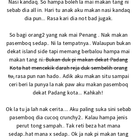
Nasi kandaq. So hampa boleh la mai makan tang ni
sebab dia all in. Hari tu anak aku makan nasi kandaq
dia pun... Rasa kari dia not bad jugak.
So bagi orang2 yang nak mai Penang . Nak makan
pasemboq sedap.. Ni la tempatnya.. Walaupun bukan
dekat island side tapi memang berbalou hampa mai
makan tang ni
. Bukan duk pi makan dekat Padang
Kota hat mencekik darah reja duk sembelih orang
tu,
rasa pun nan hado.. Adik aku makan situ sampai
ceri beri la punya la nak paw aku makan pasemboq
dekat Padang kota... Kahkah!
Ok la tu ja lah nak cerita.... Aku paling suka sini sebab
pasemboq dia cucoq crunchy2.. Kalau hampa jenis
perut tong sampah.. Tak reti beza hat mana
sedap..hat mana x sedap.. Ok ja nak pi makan tang