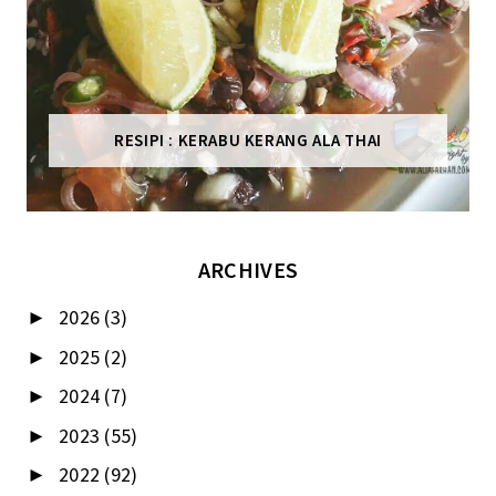
RESIPI : KERABU KERANG ALA THAI
ARCHIVES
2026
(3)
►
2025
(2)
►
2024
(7)
►
2023
(55)
►
2022
(92)
►