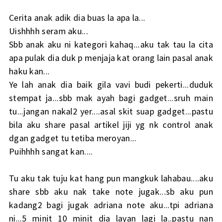
Cerita anak adik dia buas la apa la...
Uishhhh seram aku...
Sbb anak aku ni kategori kahaq...aku tak tau la cita
apa pulak dia duk p menjaja kat orang lain pasal anak
haku kan...
Ye lah anak dia baik gila vavi budi pekerti...duduk
stempat ja...sbb mak ayah bagi gadget...sruh main
tu...jangan nakal2 yer....asal skit suap gadget...pastu
bila aku share pasal artikel jiji yg nk control anak
dgan gadget tu tetiba meroyan...
Puihhhh sangat kan....
Tu aku tak tuju kat hang pun mangkuk lahabau....aku
share sbb aku nak take note jugak...sb aku pun
kadang2 bagi jugak adriana note aku...tpi adriana
ni...5 minit 10 minit dia layan lagi la..pastu nan