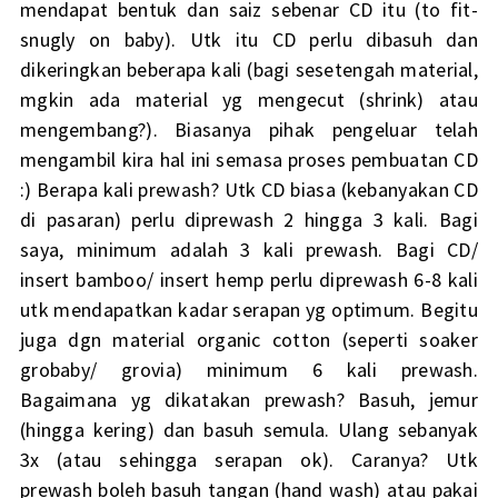
mendapat bentuk dan saiz sebenar CD itu (to fit-
snugly on baby). Utk itu CD perlu dibasuh dan
dikeringkan beberapa kali (bagi sesetengah material,
mgkin ada material yg mengecut (shrink) atau
mengembang?). Biasanya pihak pengeluar telah
mengambil kira hal ini semasa proses pembuatan CD
:) Berapa kali prewash? Utk CD biasa (kebanyakan CD
di pasaran) perlu diprewash 2 hingga 3 kali. Bagi
saya, minimum adalah 3 kali prewash. Bagi CD/
insert bamboo/ insert hemp perlu diprewash 6-8 kali
utk mendapatkan kadar serapan yg optimum. Begitu
juga dgn material organic cotton (seperti soaker
grobaby/ grovia) minimum 6 kali prewash.
Bagaimana yg dikatakan prewash? Basuh, jemur
(hingga kering) dan basuh semula. Ulang sebanyak
3x (atau sehingga serapan ok). Caranya? Utk
prewash boleh basuh tangan (hand wash) atau pakai