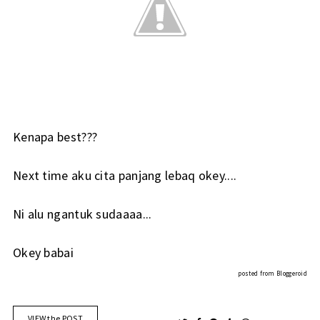
Kenapa best???
Next time aku cita panjang lebaq okey....
Ni alu ngantuk sudaaaa...
Okey babai
posted from
Bloggeroid
VIEW the POST