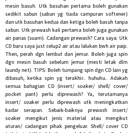
mesin basuh. Utk basuhan pertama boleh gunakan
sedikit sabun (sabun yg tiada campuran softener)
dan utk basuhan kedua dan ketiga boleh basuh tanpa
sabun. Utk prewash kali pertama boleh juga gunakan
air panas (suam). Cadangan prewash? Cara saya: Utk
CD baru saya just celup2 air atau lalukan bwh air paip.
Then, perah dgn lembut dan jemur. Boleh juga spin
dgn mesin basuh sebelum jemur (mesti letak dlm
laundy net). TIPS: Boleh tumpang spin dgn CD lain yg
dibasuh, ketika spin yg terakhir.. huhuhu.. Adakah
semua bahagian CD (insert/ soaker/ shell/ cover/
pocket pant) perlu diprewash? Ya, terutamanya
insert/ soaker perlu diprewash utk meningkatkan
kadar serapan. Sebaik-baiknya prewash insert/
soaker mengikut jenis material atau mengikut
aturan/ cadangan pihak pengeluar. Shell/ cover CD