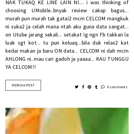
NAK TUKAQ KE LINE LAIN NI.... i was thinking of
choosing UMobile..bnyak review cakap bagus...
murah pun murah tak gatai2 mcm CELCOM mangkuk
ni suka2 ja celah mana ntah aku guna data sangat...
on Utube jarang sekali... setakat Ig ngn Fb takkan la
luak sgt kot... tu pun keluaq...bila duk relax2 kat
kedai makan ja baru ON data... CELCOM ni dah mcm
AHLONG ni..mau cari gadoh ja yaaaa... KAU TUNGGU
YA CELCOM!!
VIEW the POST
0 comments