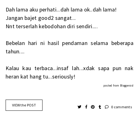
Dah lama aku perhati...dah lama ok..dah lama!
Jangan bajet good2 sangat...
Nnt terserlah kebodohan diri sendiri....
Bebelan hari ni hasil pendaman selama beberapa
tahun....
Kalau kau terbaca...insaf lah...xdak sapa pun nak
heran kat hang tu...seriously!
posted from
Bloggeroid
VIEW the POST
0 comments