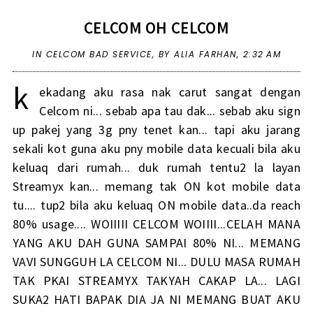
CELCOM OH CELCOM
IN
CELCOM BAD SERVICE
,
BY ALIA FARHAN,
2:32 AM
k
ekadang aku rasa nak carut sangat dengan
Celcom ni... sebab apa tau dak... sebab aku sign
up pakej yang 3g pny tenet kan... tapi aku jarang
sekali kot guna aku pny mobile data kecuali bila aku
keluaq dari rumah... duk rumah tentu2 la layan
Streamyx kan... memang tak ON kot mobile data
tu.... tup2 bila aku keluaq ON mobile data..da reach
80% usage.... WOIIIII CELCOM WOIIII...CELAH MANA
YANG AKU DAH GUNA SAMPAI 80% NI... MEMANG
VAVI SUNGGUH LA CELCOM NI... DULU MASA RUMAH
TAK PKAI STREAMYX TAKYAH CAKAP LA... LAGI
SUKA2 HATI BAPAK DIA JA NI MEMANG BUAT AKU