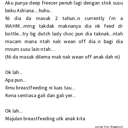
Aku punya deep freezer penuh lagi dengan stok susu
beku Adriana....huhu..
Ni dia da masuk 2 tahun..n currently i'm a
WAHM...mmg takdak maknanya dia nk feed dr
bottle...try bg dutch lady choc pun dia taknak...ntah
macam mana ntah nak wean off dia..n bagi dia
mnum susu lain ntah....
(Ni da masuk dilema mak nak wean off anak dah ni)
Ok lah...
Apa pun...
Ilmu breastfeeding ni luas tau...
Kena sentiasa gali dan gali yer...
Ok lah...
Majulan breastfeeding utk anak kita
posted from
Bloggeroid