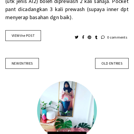
(utk jenis AI2) boleh diprewash 2 kali sahaja. Pocket
pant dicadangkan 3 kali prewash (supaya inner dpt
menyerap basahan dgn baik).
VIEW the POST
0 comments
NEW ENTRIES
OLD ENTRIES