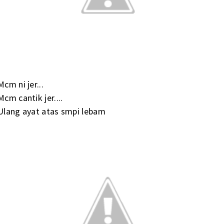
Mcm ni jer...
Mcm cantik jer....
Ulang ayat atas smpi lebam