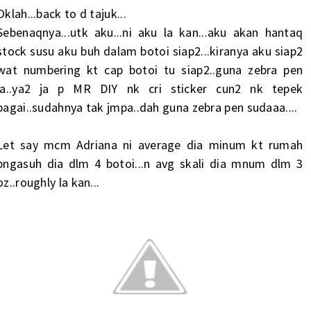
Oklah...back to d tajuk...
Sebenaqnya...utk aku...ni aku la kan...aku akan hantaq
stock susu aku buh dalam botoi siap2...kiranya aku siap2
wat numbering kt cap botoi tu siap2..guna zebra pen
ja..ya2 ja p MR DIY nk cri sticker cun2 nk tepek
bagai..sudahnya tak jmpa..dah guna zebra pen sudaaa....
Let say mcm Adriana ni average dia minum kt rumah
pngasuh dia dlm 4 botoi...n avg skali dia mnum dlm 3
oz..roughly la kan...