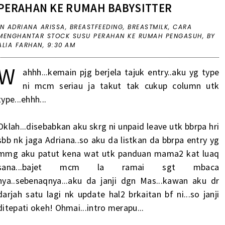
PERAHAN KE RUMAH BABYSITTER
IN
ADRIANA ARISSA
,
BREASTFEEDING
,
BREASTMILK
,
CARA
MENGHANTAR STOCK SUSU PERAHAN KE RUMAH PENGASUH
,
BY
ALIA FARHAN,
9:30 AM
W
ahhh...kemain pjg berjela tajuk entry..aku yg type
ni mcm seriau ja takut tak cukup column utk
type...ehhh...
Oklah...disebabkan aku skrg ni unpaid leave utk bbrpa hri
sbb nk jaga Adriana..so aku da listkan da bbrpa entry yg
mmg aku patut kena wat utk panduan mama2 kat luaq
sana...bajet mcm la ramai sgt mbaca
nya..sebenaqnya...aku da janji dgn Mas...kawan aku dr
darjah satu lagi nk update hal2 brkaitan bf ni...so janji
ditepati okeh! Ohmai...intro merapu...