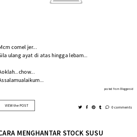
Mcm comel jer...
Sila ulang ayat di atas hingga lebam...
Aoklah...chow...
Assalamualaikum...
posted from
Bloggeroid
VIEW the POST
0 comments
CARA MENGHANTAR STOCK SUSU