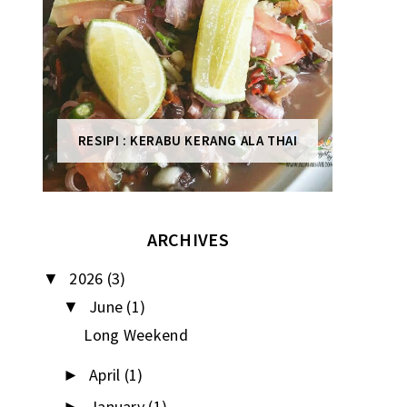
RESIPI : KERABU KERANG ALA THAI
ARCHIVES
2026
(3)
▼
June
(1)
▼
Long Weekend
April
(1)
►
January
(1)