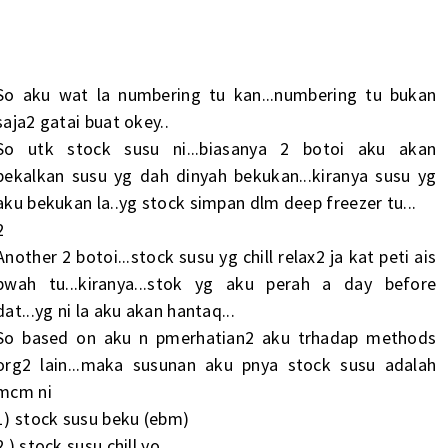
So aku wat la numbering tu kan...numbering tu bukan
saja2 gatai buat okey..
So utk stock susu ni...biasanya 2 botoi aku akan
bekalkan susu yg dah dinyah bekukan...kiranya susu yg
aku bekukan la..yg stock simpan dlm deep freezer tu...
2
Another 2 botoi...stock susu yg chill relax2 ja kat peti ais
bwah tu...kiranya...stok yg aku perah a day before
dat...yg ni la aku akan hantaq...
So based on aku n pmerhatian2 aku trhadap methods
org2 lain...maka susunan aku pnya stock susu adalah
mcm ni
1) stock susu beku (ebm)
2 ) stock susu chill yo