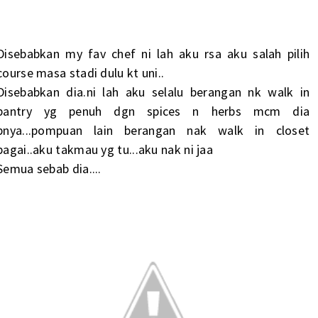
Disebabkan my fav chef ni lah aku rsa aku salah pilih
course masa stadi dulu kt uni..
Disebabkan dia.ni lah aku selalu berangan nk walk in
pantry yg penuh dgn spices n herbs mcm dia
pnya...pompuan lain berangan nak walk in closet
bagai..aku takmau yg tu...aku nak ni jaa
Semua sebab dia....