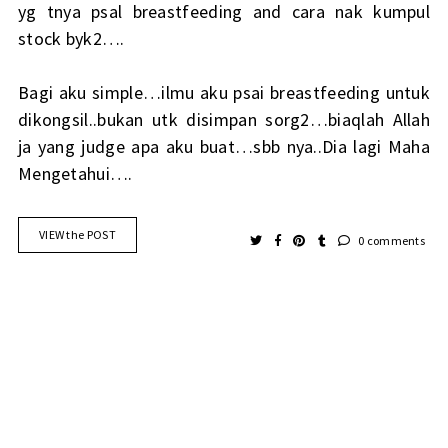
yg tnya psal breastfeeding and cara nak kumpul
stock byk2….
Bagi aku simple…ilmu aku psai breastfeeding untuk
dikongsil..bukan utk disimpan sorg2…biaqlah Allah
ja yang judge apa aku buat…sbb nya..Dia lagi Maha
Mengetahui….
VIEW the POST
0 comments