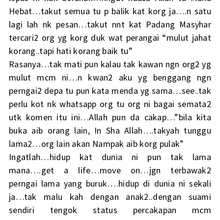
Hebat…takut semua tu p balik kat korg ja….n satu
lagi lah nk pesan…takut nnt kat Padang Masyhar
tercari2 org yg korg duk wat perangai “mulut jahat
korang..tapi hati korang baik tu”
Rasanya…tak mati pun kalau tak kawan ngn org2 yg
mulut mcm ni…n kwan2 aku yg benggang ngn
perngai2 depa tu pun kata menda yg sama…see..tak
perlu kot nk whatsapp org tu org ni bagai semata2
utk komen itu ini…Allah pun da cakap…”bila kita
buka aib orang lain, In Sha Allah….takyah tunggu
lama2…org lain akan Nampak aib korg pulak”
Ingatlah…hidup kat dunia ni pun tak lama
mana….get a life…move on…jgn terbawak2
perngai lama yang buruk….hidup di dunia ni sekali
ja…tak malu kah dengan anak2..dengan suami
sendiri tengok status percakapan mcm