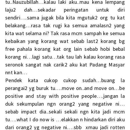
tu..Nauzubillah…kalau laki aku..mau kena lempang
laju2 dah…sekadar peringatan untuk diri
sendiri….sama jugak bila kita mgutuk2 org tu kat
belakang…rasa tak rugi ka semua amalasn2 yang
kita wat selama ni? Tak rasa mcm sampah ke semua
kebaikan yang korang wat sebab last2 korang bg
free pahala korang kat org lain sebab hobi bebal
korang ni…lagi satu…tak tau lah kalau korang rasa
seronok sangat nak carik2 aku kat Padang Masyar
nnt kan…
Pendek kata cukop cukop sudah…buang la
perangai2 yg buruk tu….move on..and move on…be
positive and stay with positive people….jangan la
duk sekumpulan ngn orang2 yang negative ni…
sebab impact dia..sekali sekali ngn kita jadi mcm
tu….what I do now is …elakkan n hindarkan diri aku
dari orang2 yg negative ni….sbb xmau jadi rotten