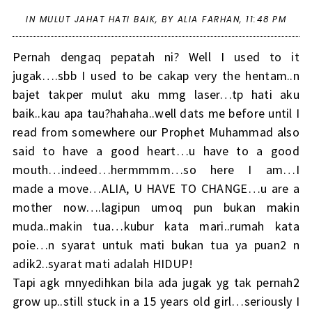
IN
MULUT JAHAT HATI BAIK
,
BY ALIA FARHAN,
11:48 PM
Pernah dengaq pepatah ni? Well I used to it
jugak….sbb I used to be cakap very the hentam..n
bajet takper mulut aku mmg laser…tp hati aku
baik..kau apa tau?hahaha..well dats me before until I
read from somewhere our Prophet Muhammad also
said to have a good heart…u have to a good
mouth…indeed…hermmmm…so here I am…I
made a move…ALIA, U HAVE TO CHANGE…u are a
mother now….lagipun umoq pun bukan makin
muda..makin tua…kubur kata mari..rumah kata
poie…n syarat untuk mati bukan tua ya puan2 n
adik2..syarat mati adalah HIDUP!
Tapi agk mnyedihkan bila ada jugak yg tak pernah2
grow up..still stuck in a 15 years old girl…seriously I