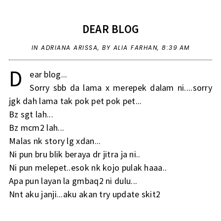
DEAR BLOG
IN
ADRIANA ARISSA
,
BY ALIA FARHAN,
8:39 AM
D
ear blog...
Sorry sbb da lama x merepek dalam ni....sorry
jgk dah lama tak pok pet pok pet...
Bz sgt lah...
Bz mcm2 lah...
Malas nk story lg xdan...
Ni pun bru blik beraya dr jitra ja ni..
Ni pun melepet..esok nk kojo pulak haaa..
Apa pun layan la gmbaq2 ni dulu...
Nnt aku janji...aku akan try update skit2