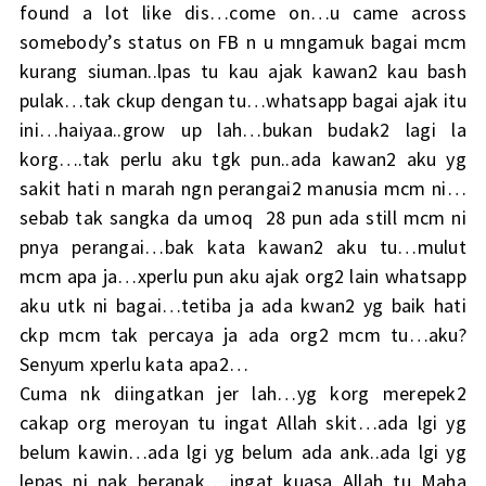
found a lot like dis…come on…u came across
somebody’s status on FB n u mngamuk bagai mcm
kurang siuman..lpas tu kau ajak kawan2 kau bash
pulak…tak ckup dengan tu…whatsapp bagai ajak itu
ini…haiyaa..grow up lah…bukan budak2 lagi la
korg….tak perlu aku tgk pun..ada kawan2 aku yg
sakit hati n marah ngn perangai2 manusia mcm ni…
sebab tak sangka da umoq 28 pun ada still mcm ni
pnya perangai…bak kata kawan2 aku tu…mulut
mcm apa ja…xperlu pun aku ajak org2 lain whatsapp
aku utk ni bagai…tetiba ja ada kwan2 yg baik hati
ckp mcm tak percaya ja ada org2 mcm tu…aku?
Senyum xperlu kata apa2…
Cuma nk diingatkan jer lah…yg korg merepek2
cakap org meroyan tu ingat Allah skit…ada lgi yg
belum kawin…ada lgi yg belum ada ank..ada lgi yg
lepas ni nak beranak….ingat kuasa Allah tu Maha