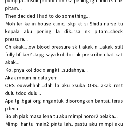
pump ja...msuk production rsa pening lg n lbih rsa nk
pitam...
Then decided I had to do something...
Moh ler ke in house clinic...skp kt si Shida nurse tu
kepala aku pening la dik..rsa nk pitam..check
pressure...
Oh akak...low blood pressure skit akak ni...akak still
fully bf ker? Japg saya kol doc nk prescribe ubat kat
akak...
Kol pnya kol doc x angkt...sudahnya...
Akak mnum ni dulu yerr
ORS euwwhhhh...dah la aku xsuka ORS...akak rest
dulu tdoq dulu...
Apa lg..bgai org nngantuk disorongkan bantai..terus
p lena...
Boleh plak masa lena tu aku mimpi horor2 belaka...
Mimpi hantu main2 pintu lah...pastu aku mimpi aku