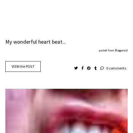
My wonderful heart beat...
posted from
Bloggeroid
VIEW the POST
0 comments