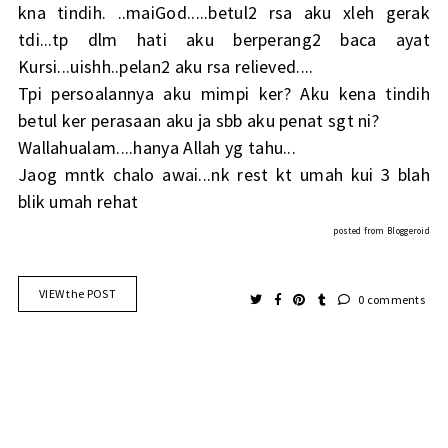
kna tindih. ..maiGod.....betul2 rsa aku xleh gerak
tdi...tp dlm hati aku berperang2 baca ayat
Kursi...uishh..pelan2 aku rsa relieved....
Tpi persoalannya aku mimpi ker? Aku kena tindih
betul ker perasaan aku ja sbb aku penat sgt ni?
Wallahualam....hanya Allah yg tahu...
Jaog mntk chalo awai...nk rest kt umah kui 3 blah
blik umah rehat
posted from
Bloggeroid
VIEW the POST
0 comments