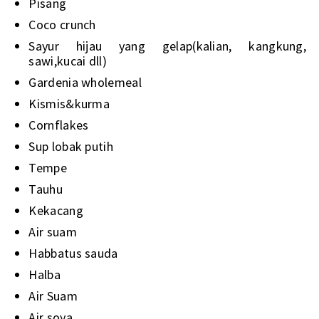
Pisang
Coco crunch
Sayur hijau yang gelap(kalian, kangkung,
sawi,kucai dll)
Gardenia wholemeal
Kismis&kurma
Cornflakes
Sup lobak putih
Tempe
Tauhu
Kekacang
Air suam
Habbatus sauda
Halba
Air Suam
Air soya