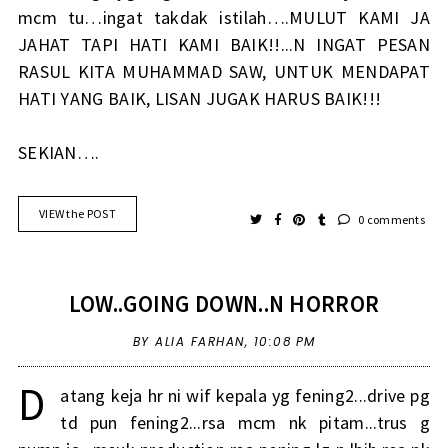
mcm tu…ingat takdak istilah….MULUT KAMI JA
JAHAT TAPI HATI KAMI BAIK!!...N INGAT PESAN
RASUL KITA MUHAMMAD SAW, UNTUK MENDAPAT
HATI YANG BAIK, LISAN JUGAK HARUS BAIK!!!
SEKIAN….
VIEW the POST
0 comments
LOW..GOING DOWN..N HORROR
BY ALIA FARHAN,
10:08 PM
D
atang keja hr ni wif kepala yg fening2...drive pg
td pun fening2...rsa mcm nk pitam...trus g