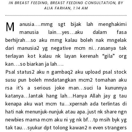
IN
BREAST FEEDING
,
BREAST FEEDING CONSULTATION
,
BY
ALIA FARHAN,
1:14 AM
M
anusia….mmg sgt bijak lah menghakimi
manusia lain…yes…aku dalam fasa
berhijrah…so aku mmg kalau boleh nak mngelak
dari manusia2 yg negative mcm ni…rasanya tak
terlayan kot kalau nk layan kerenah “gila” org
kan….so biarkan ja lah….
Psal status2 aku n gambaq2 aku upload psal stock
susu pun boleh mndatangkan mcm2 tomahan aku
rsa it’s a serious joke man…suci la kununnya
katanya…lantak hang lah…Hanya Allah jay g tau
kenapa aku wat mcm tu…xpernah ada terlintas di
hati nak menunjuk-nunjuk atau apa..just nk share ngn
newbies mama mcm aku ni yg nk bf…tp msih byk yg
tak tau…syukur dpt tolong kawan2 n even strangers