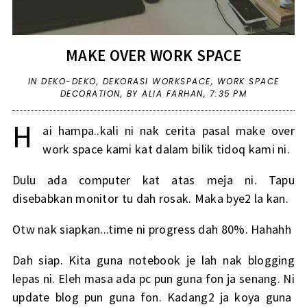
MAKE OVER WORK SPACE
IN
DEKO-DEKO
,
DEKORASI WORKSPACE
,
WORK SPACE
DECORATION
,
BY ALIA FARHAN,
7:35 PM
H
ai hampa..kali ni nak cerita pasal make over
work space kami kat dalam bilik tidoq kami ni.
Dulu ada computer kat atas meja ni. Tapu
disebabkan monitor tu dah rosak. Maka bye2 la kan.
Otw nak siapkan...time ni progress dah 80%. Hahahh
Dah siap. Kita guna notebook je lah nak blogging
lepas ni. Eleh masa ada pc pun guna fon ja senang. Ni
update blog pun guna fon. Kadang2 ja koya guna