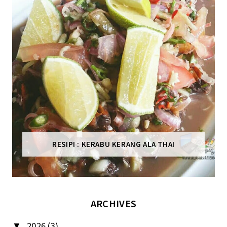
RESIPI : KERABU KERANG ALA THAI
ARCHIVES
2026
(3)
▼