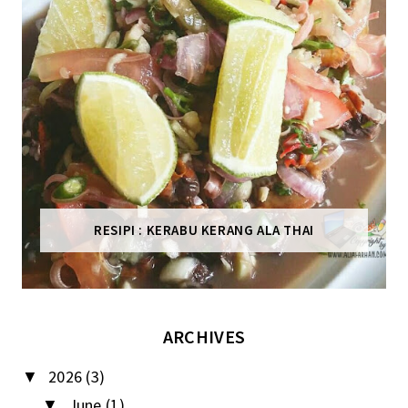
RESIPI : KERABU KERANG ALA THAI
ARCHIVES
2026
(3)
▼
June
(1)
▼