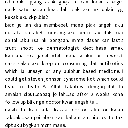
ishh dik...spjang akak gheja ni kan...kalau allergic
naek satu badan haa...dah plak aku nk xplain yg
kakak aku ckp..bla2...
biaq je lah dia membebel...mana plak angah aku
ni..kata da abeh meeting..aku benci tau dak mai
spital...aku rsa nk pengsan...mmg dasar kan..last2
trust shoot ke dermatologist dept..haaa amek
kau..apa local jadah ntah..mana la aku tau...n worst
case kalau aku keep on consuming dat antibiotics
which is unasyn or any sulphur based medicine..i
could get steven johnson syndrome kot which could
lead to death...Ya Allah takutnya dengaq..dah la
amalan ciput..sabaq je lah...so after 2 weeks kena
follow up blik ngn doctor kwan angah tu...
nasib la kau ada kakak doctor alia oi...kalau
takdak...sampai abeh kau baham antibiotics tu..tak
dpt aku bygkan mcm mana...