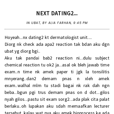
NEXT DATING2...
IN
UBAT
,
BY ALIA FARHAN,
9:45 PM
Hoyeah...nx dating2 kt dermatologist unit....
Diorg nk check ada apa2 reaction tak bdan aku dgn
ubat yg diorg bgi..
Aku tak pandai bab2 reaction ni...dulu subject
chemical reaction tu ok2 ja...asal ok bleh jawab time
exam..n time nk amek paper ti jgk la tonsilitis
mnyerang..dan2 demam pnas n xleh amek
exam..walhal mlm tu stadi bagai nk rak dah ngn
beba...bgun pgi trus demam pnas on d dot...gilos
nyah gilos...pastu sit exam sorg2...ada plak cita palat
berlaku..oh lupakan aku sdah memaafkan lecturer
tersebut..kalau wat nya aku amek bioprocess ke ada