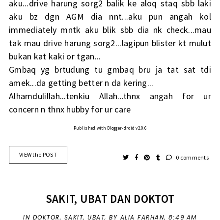
aku...drive harung sorg2 balik ke aloq staq sbb laki
aku bz dgn AGM dia nnt...aku pun angah kol
immediately mntk aku blik sbb dia nk check...mau
tak mau drive harung sorg2...lagipun blister kt mulut
bukan kat kaki or tgan...
Gmbaq yg brtudung tu gmbaq bru ja tat sat tdi
amek...da getting better n da kering...
Alhamdulillah...tenkiu Allah...thnx angah for ur
concern n thnx hubby for ur care
Published with Blogger-droid v2.0.6
VIEW the POST
0 comments
SAKIT, UBAT DAN DOKTOT
IN
DOKTOR
,
SAKIT
,
UBAT
,
BY ALIA FARHAN,
8:49 AM