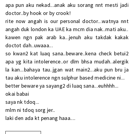
apa pun aku nekad...anak aku sorang nnt mesti jadi
doctor..by hook or by crook!
rite now angah is our personal doctor...watnya nnt
angah duk london ka UAE ka mcm dia nak..mati aku..
kawen ngn pak arab ka...jenuh aku takdak kakak
doctot dah..uwaaa...
so kwan2 kat luaq sana..beware..kena check betui2
apa yg kita intolerence..or dlm bhsa mudah..alergik
la kan...bahaya tau..jgan wat main2...aku pun bru ja
tau aku intolerence ngn sulphur based medicine ni...
better beware ya sayang2 di luaq sana...euhhhh...
okai babai
saya nk tdoq...
mlm ni tdoq sorg jer..
laki den ada kt penang haaa....