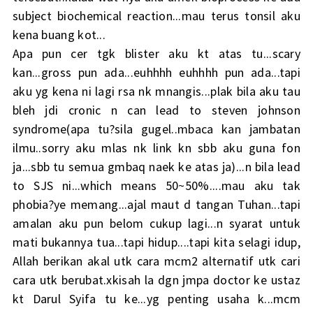
subject biochemical reaction...mau terus tonsil aku
kena buang kot...
Apa pun cer tgk blister aku kt atas tu...scary
kan...gross pun ada...euhhhh euhhhh pun ada...tapi
aku yg kena ni lagi rsa nk mnangis...plak bila aku tau
bleh jdi cronic n can lead to steven johnson
syndrome(apa tu?sila gugel..mbaca kan jambatan
ilmu..sorry aku mlas nk link kn sbb aku guna fon
ja...sbb tu semua gmbaq naek ke atas ja)...n bila lead
to SJS ni...which means 50~50%....mau aku tak
phobia?ye memang...ajal maut d tangan Tuhan...tapi
amalan aku pun belom cukup lagi...n syarat untuk
mati bukannya tua...tapi hidup....tapi kita selagi idup,
Allah berikan akal utk cara mcm2 alternatif utk cari
cara utk berubat.xkisah la dgn jmpa doctor ke ustaz
kt Darul Syifa tu ke...yg penting usaha k...mcm