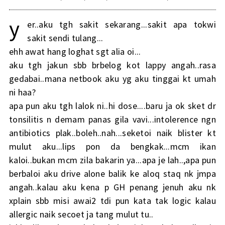
y
er..aku tgh sakit sekarang...sakit apa tokwi
sakit sendi tulang...
ehh awat hang loghat sgt alia oi...
aku tgh jakun sbb brbelog kot lappy angah..rasa
gedabai..mana netbook aku yg aku tinggai kt umah
ni haa?
apa pun aku tgh lalok ni..hi dose....baru ja ok sket dr
tonsilitis n demam panas gila vavi...intolerence ngn
antibiotics plak..boleh..nah...seketoi naik blister kt
mulut aku...lips pon da bengkak...mcm ikan
kaloi..bukan mcm zila bakarin ya...apa je lah..,apa pun
berbaloi aku drive alone balik ke aloq staq nk jmpa
angah..kalau aku kena p GH penang jenuh aku nk
xplain sbb misi awai2 tdi pun kata tak logic kalau
allergic naik secoet ja tang mulut tu..