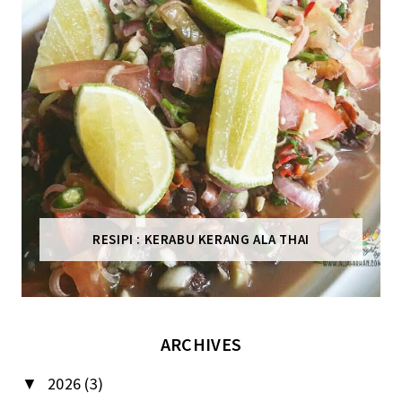
RESIPI : KERABU KERANG ALA THAI
ARCHIVES
2026
(3)
▼