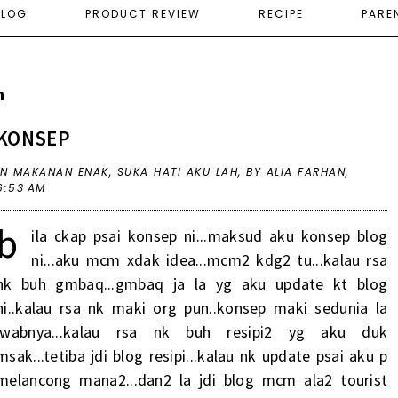
ELOG
PRODUCT REVIEW
RECIPE
PARE
h
KONSEP
IN
MAKANAN ENAK
,
SUKA HATI AKU LAH
,
BY ALIA FARHAN,
6:53 AM
b
ila ckap psai konsep ni...maksud aku konsep blog
ni...aku mcm xdak idea...mcm2 kdg2 tu...kalau rsa
nk buh gmbaq...gmbaq ja la yg aku update kt blog
ni..kalau rsa nk maki org pun..konsep maki sedunia la
jwabnya...kalau rsa nk buh resipi2 yg aku duk
msak...tetiba jdi blog resipi...kalau nk update psai aku p
melancong mana2...dan2 la jdi blog mcm ala2 tourist