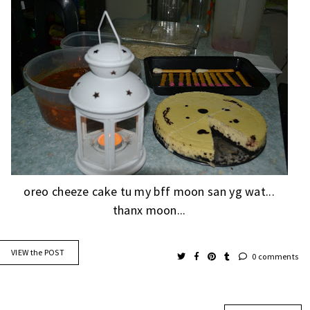
oreo cheeze cake tu my bff moon san yg wat...
thanx moon...
VIEW the POST
0 comments