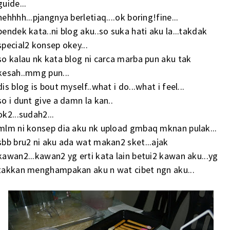
guide...
hehhhh...pjangnya berletiaq....ok boring!fine...
pendek kata..ni blog aku..so suka hati aku la...takdak
special2 konsep okey...
so kalau nk kata blog ni carca marba pun aku tak
kesah..mmg pun...
dis blog is bout myself..what i do...what i feel...
so i dunt give a damn la kan..
ok2...sudah2...
mlm ni konsep dia aku nk upload gmbaq mknan pulak...
sbb bru2 ni aku ada wat makan2 sket...ajak
kawan2...kawan2 yg erti kata lain betui2 kawan aku...yg
takkan menghampakan aku n wat cibet ngn aku...