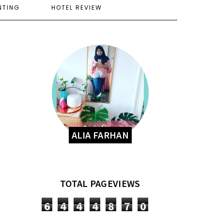
NTING
HOTEL REVIEW
ALIA FARHAN
TOTAL PAGEVIEWS
6
4
4
4
8
7
0