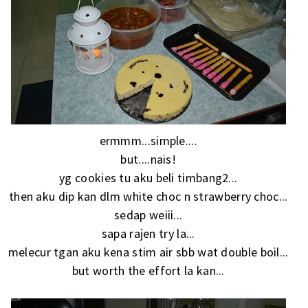
ermmm...simple....
but....nais!
yg cookies tu aku beli timbang2...
then aku dip kan dlm white choc n strawberry choc...
sedap weiii...
sapa rajen try la...
melecur tgan aku kena stim air sbb wat double boil...
but worth the effort la kan...