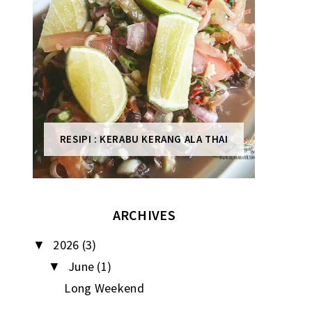
RESIPI : KERABU KERANG ALA THAI
ARCHIVES
2026
(3)
▼
June
(1)
▼
Long Weekend