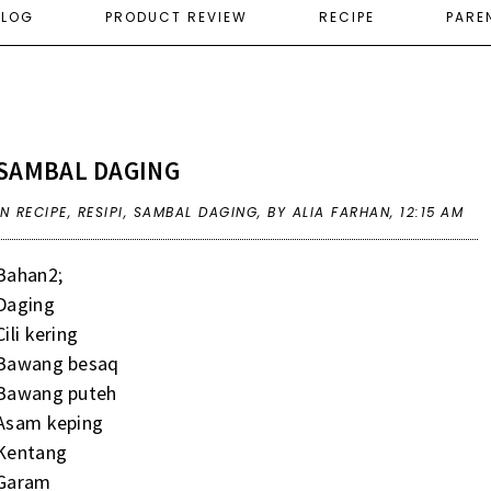
ELOG
PRODUCT REVIEW
RECIPE
PARE
SAMBAL DAGING
IN
RECIPE
,
RESIPI
,
SAMBAL DAGING
,
BY ALIA FARHAN,
12:15 AM
Bahan2;
Daging
Cili kering
Bawang besaq
Bawang puteh
Asam keping
Kentang
Garam