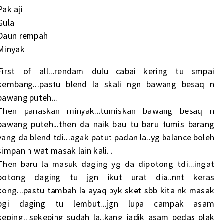
Pak aji
Gula
Daun rempah
Minyak
First of all...rendam dulu cabai kering tu smpai
kembang...pastu blend la skali ngn bawang besaq n
bawang puteh...
Then panaskan minyak...tumiskan bawang besaq n
bawang puteh...then da naik bau tu baru tumis barang
yang da blend tdi...agak patut padan la..yg balance boleh
simpan n wat masak lain kali...
Then baru la masuk daging yg da dipotong tdi...ingat
potong daging tu jgn ikut urat dia..nnt keras
kong...pastu tambah la ayaq byk sket sbb kita nk masak
bgi daging tu lembut...jgn lupa campak asam
keping...sekeping sudah la..kang jadik asam pedas plak