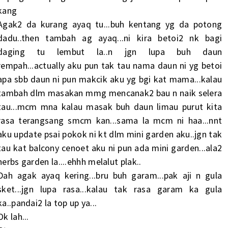
kang
Agak2 da kurang ayaq tu...buh kentang yg da potong
dadu..then tambah ag ayaq...ni kira betoi2 nk bagi
daging tu lembut la..n jgn lupa buh daun
rempah...actually aku pun tak tau nama daun ni yg betoi
apa sbb daun ni pun makcik aku yg bgi kat mama...kalau
tambah dlm masakan mmg mencanak2 bau n naik selera
tau...mcm mna kalau masak buh daun limau purut kita
rasa terangsang smcm kan...sama la mcm ni haa...nnt
aku update psai pokok ni kt dlm mini garden aku..jgn tak
tau kat balcony cenoet aku ni pun ada mini garden...ala2
herbs garden la....ehhh melalut plak..
Dah agak ayaq kering...bru buh garam...pak aji n gula
sket...jgn lupa rasa...kalau tak rasa garam ka gula
ka..pandai2 la top up ya...
Ok lah...