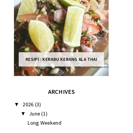
RESIPI : KERABU KERANG ALA THAI
ARCHIVES
2026
(3)
▼
June
(1)
▼
Long Weekend