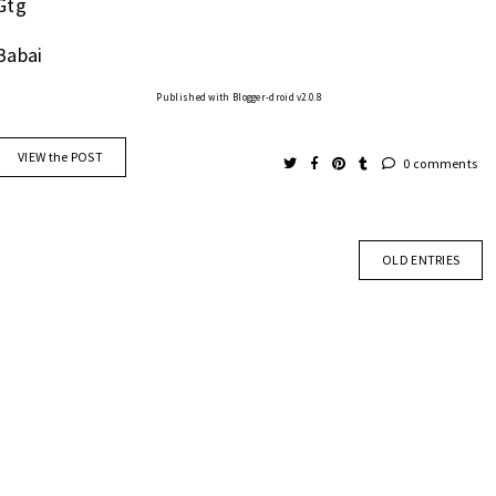
Gtg
Babai
Published with Blogger-droid v2.0.8
VIEW the POST
0 comments
OLD ENTRIES