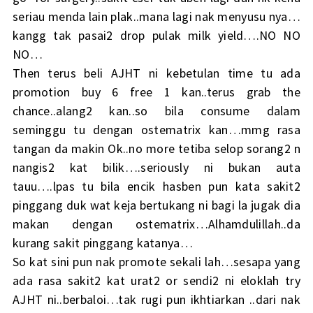
seriau menda lain plak..mana lagi nak menyusu nya…
kangg tak pasai2 drop pulak milk yield….NO NO
NO…
Then terus beli AJHT ni kebetulan time tu ada
promotion buy 6 free 1 kan..terus grab the
chance..alang2 kan..so bila consume dalam
seminggu tu dengan ostematrix kan…mmg rasa
tangan da makin Ok..no more tetiba selop sorang2 n
nangis2 kat bilik….seriously ni bukan auta
tauu….lpas tu bila encik hasben pun kata sakit2
pinggang duk wat keja bertukang ni bagi la jugak dia
makan dengan ostematrix…Alhamdulillah..da
kurang sakit pinggang katanya…
So kat sini pun nak promote sekali lah…sesapa yang
ada rasa sakit2 kat urat2 or sendi2 ni eloklah try
AJHT ni..berbaloi…tak rugi pun ikhtiarkan ..dari nak