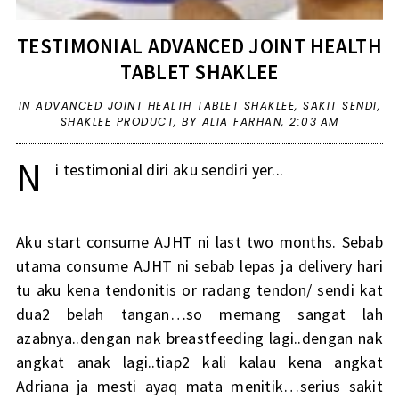
TESTIMONIAL ADVANCED JOINT HEALTH
TABLET SHAKLEE
IN
ADVANCED JOINT HEALTH TABLET SHAKLEE
,
SAKIT SENDI
,
SHAKLEE PRODUCT
,
BY ALIA FARHAN,
2:03 AM
N
i testimonial diri aku sendiri yer...
Aku start consume AJHT ni last two months. Sebab
utama consume AJHT ni sebab lepas ja delivery hari
tu aku kena tendonitis or radang tendon/ sendi kat
dua2 belah tangan…so memang sangat lah
azabnya..dengan nak breastfeeding lagi..dengan nak
angkat anak lagi..tiap2 kali kalau kena angkat
Adriana ja mesti ayaq mata menitik…serius sakit