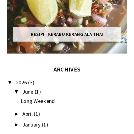
RESIPI : KERABU KERANG ALA THAI
ARCHIVES
2026
(3)
▼
June
(1)
▼
Long Weekend
April
(1)
►
January
(1)
►