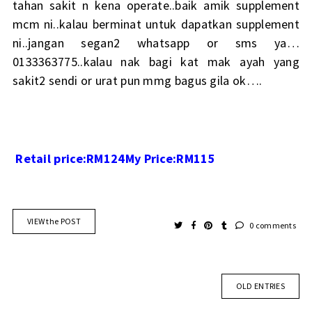
tahan sakit n kena operate..baik amik supplement
mcm ni..kalau berminat untuk dapatkan supplement
ni..jangan segan2 whatsapp or sms ya…
0133363775..kalau nak bagi kat mak ayah yang
sakit2 sendi or urat pun mmg bagus gila ok….
Retail price:RM124
My Price:RM115
VIEW the POST
0 comments
OLD ENTRIES