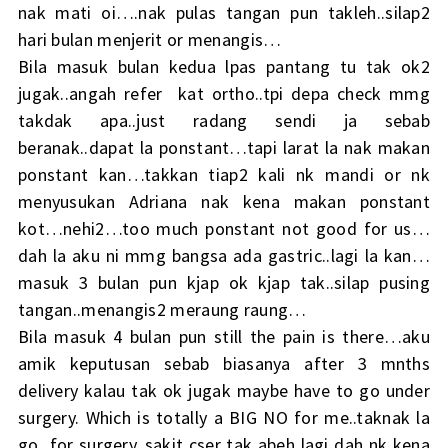
nak mati oi….nak pulas tangan pun takleh..silap2
hari bulan menjerit or menangis…
Bila masuk bulan kedua lpas pantang tu tak ok2
jugak..angah refer kat ortho..tpi depa check mmg
takdak apa..just radang sendi ja sebab
beranak..dapat la ponstant…tapi larat la nak makan
ponstant kan…takkan tiap2 kali nk mandi or nk
menyusukan Adriana nak kena makan ponstant
kot…nehi2…too much ponstant not good for us…
dah la aku ni mmg bangsa ada gastric..lagi la kan…
masuk 3 bulan pun kjap ok kjap tak..silap pusing
tangan..menangis2 meraung raung…
Bila masuk 4 bulan pun still the pain is there…aku
amik keputusan sebab biasanya after 3 mnths
delivery kalau tak ok jugak maybe have to go under
surgery. Which is totally a BIG NO for me..taknak la
go for surgery..sakit cser tak abeh lagi dah nk kena