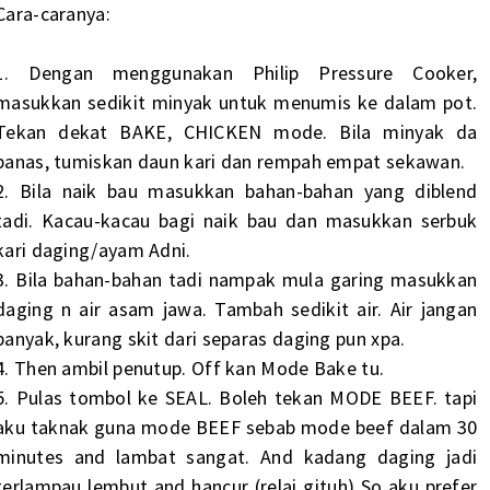
Cara-caranya:
1. Dengan menggunakan Philip Pressure Cooker,
masukkan sedikit minyak untuk menumis ke dalam pot.
Tekan dekat BAKE, CHICKEN mode. Bila minyak da
panas, tumiskan daun kari dan rempah empat sekawan.
2. Bila naik bau masukkan bahan-bahan yang diblend
tadi. Kacau-kacau bagi naik bau dan masukkan serbuk
kari daging/ayam Adni.
3. Bila bahan-bahan tadi nampak mula garing masukkan
daging n air asam jawa. Tambah sedikit air. Air jangan
banyak, kurang skit dari separas daging pun xpa.
4. Then ambil penutup. Off kan Mode Bake tu.
5. Pulas tombol ke SEAL. Boleh tekan MODE BEEF. tapi
aku taknak guna mode BEEF sebab mode beef dalam 30
minutes and lambat sangat. And kadang daging jadi
terlampau lembut and hancur (relai gituh) So aku prefer