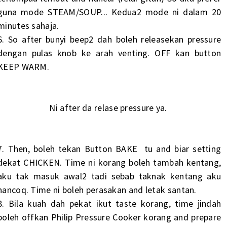
guna mode STEAM/SOUP... Kedua2 mode ni dalam 20
minutes sahaja.
6. So after bunyi beep2 dah boleh releasekan pressure
dengan pulas knob ke arah venting. OFF kan button
KEEP WARM.
Ni after da relase pressure ya.
7. Then, boleh tekan Button BAKE tu and biar setting
dekat CHICKEN. Time ni korang boleh tambah kentang,
aku tak masuk awal2 tadi sebab taknak kentang aku
hancoq. Time ni boleh perasakan and letak santan.
8. Bila kuah dah pekat ikut taste korang, time jindah
boleh offkan Philip Pressure Cooker korang and prepare