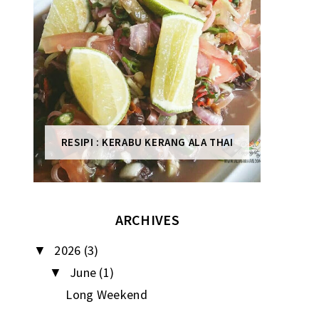
RESIPI : KERABU KERANG ALA THAI
ARCHIVES
2026
(3)
▼
June
(1)
▼
Long Weekend