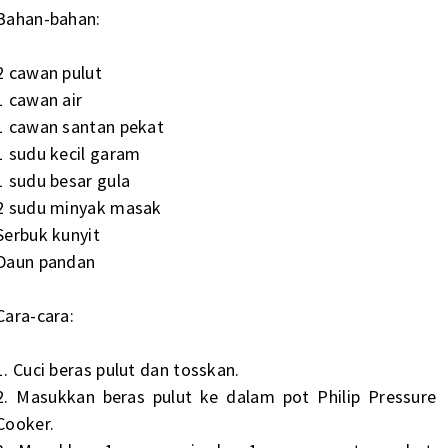
Bahan-bahan:
2 cawan pulut
1 cawan air
1 cawan santan pekat
1 sudu kecil garam
1 sudu besar gula
2 sudu minyak masak
Serbuk kunyit
Daun pandan
Cara-cara:
1. Cuci beras pulut dan tosskan.
2. Masukkan beras pulut ke dalam pot Philip Pressure
Cooker.