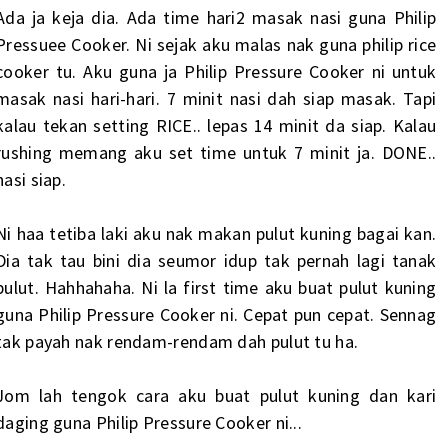
Ada ja keja dia. Ada time hari2 masak nasi guna Philip
Pressuee Cooker. Ni sejak aku malas nak guna philip rice
cooker tu. Aku guna ja Philip Pressure Cooker ni untuk
masak nasi hari-hari. 7 minit nasi dah siap masak. Tapi
kalau tekan setting RICE.. lepas 14 minit da siap. Kalau
rushing memang aku set time untuk 7 minit ja. DONE..
nasi siap.
Ni haa tetiba laki aku nak makan pulut kuning bagai kan.
Dia tak tau bini dia seumor idup tak pernah lagi tanak
pulut. Hahhahaha. Ni la first time aku buat pulut kuning
guna Philip Pressure Cooker ni. Cepat pun cepat. Sennag
tak payah nak rendam-rendam dah pulut tu ha.
Jom lah tengok cara aku buat pulut kuning dan kari
daging guna Philip Pressure Cooker ni...