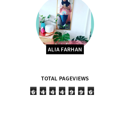
ALIA FARHAN
TOTAL PAGEVIEWS
6
4
4
4
9
9
6