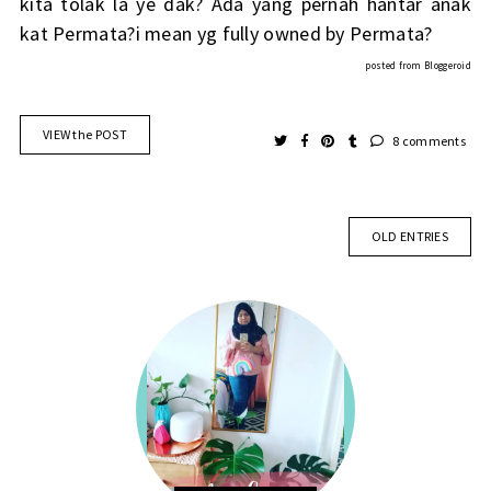
kita tolak la ye dak? Ada yang pernah hantar anak
kat Permata?i mean yg fully owned by Permata?
posted from
Bloggeroid
VIEW the POST
8 comments
OLD ENTRIES