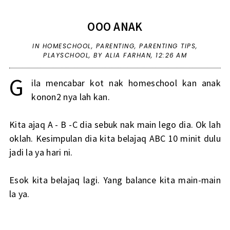
OOO ANAK
IN
HOMESCHOOL
,
PARENTING
,
PARENTING TIPS
,
PLAYSCHOOL
,
BY ALIA FARHAN,
12:26 AM
G
ila mencabar kot nak homeschool kan anak
konon2 nya lah kan.
Kita ajaq A - B -C dia sebuk nak main lego dia. Ok lah
oklah. Kesimpulan dia kita belajaq ABC 10 minit dulu
jadi la ya hari ni.
Esok kita belajaq lagi. Yang balance kita main-main
la ya.