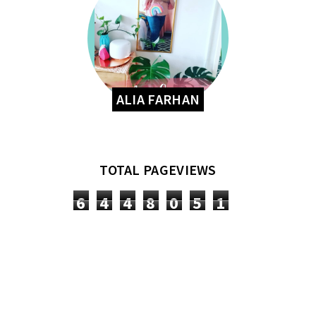
ALIA FARHAN
TOTAL PAGEVIEWS
6
4
4
8
0
5
1