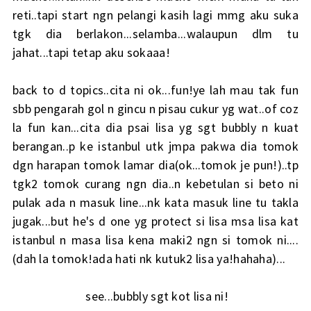
reti..tapi start ngn pelangi kasih lagi mmg aku suka
tgk dia berlakon...selamba...walaupun dlm tu
jahat...tapi tetap aku sokaaa!
back to d topics..cita ni ok...fun!ye lah mau tak fun
sbb pengarah gol n gincu n pisau cukur yg wat..of coz
la fun kan...cita dia psai lisa yg sgt bubbly n kuat
berangan..p ke istanbul utk jmpa pakwa dia tomok
dgn harapan tomok lamar dia(ok...tomok je pun!)..tp
tgk2 tomok curang ngn dia..n kebetulan si beto ni
pulak ada n masuk line...nk kata masuk line tu takla
jugak...but he's d one yg protect si lisa msa lisa kat
istanbul n masa lisa kena maki2 ngn si tomok ni....
(dah la tomok!ada hati nk kutuk2 lisa ya!hahaha)...
see...bubbly sgt kot lisa ni!