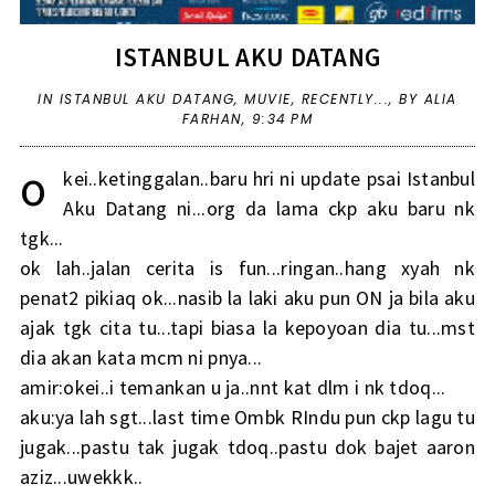
ISTANBUL AKU DATANG
IN
ISTANBUL AKU DATANG
,
MUVIE
,
RECENTLY...
,
BY ALIA
FARHAN,
9:34 PM
o
kei..ketinggalan..baru hri ni update psai Istanbul
Aku Datang ni...org da lama ckp aku baru nk
tgk...
ok lah..jalan cerita is fun...ringan..hang xyah nk
penat2 pikiaq ok...nasib la laki aku pun ON ja bila aku
ajak tgk cita tu...tapi biasa la kepoyoan dia tu...mst
dia akan kata mcm ni pnya...
amir:okei..i temankan u ja..nnt kat dlm i nk tdoq...
aku:ya lah sgt...last time Ombk RIndu pun ckp lagu tu
jugak...pastu tak jugak tdoq..pastu dok bajet aaron
aziz...uwekkk..