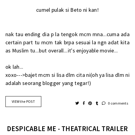
cumel pulak si Beto ni kan!
nak tau ending dia p la tengok mcm mna...cuma ada
certain part tu mcm tak brpa sesuai la ngn adat kita
as Muslim tu...but overall...it's enjoyable movie...
ok lah...
xoxo--->bajet mcm si lisa dlm cita ni(oh ya lisa dlm ni
adalah seorang blogger yang tegar!)
VIEW the POST
0 comments
DESPICABLE ME - THEATRICAL TRAILER