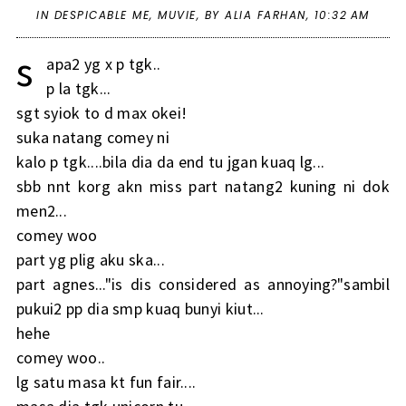
IN
DESPICABLE ME
,
MUVIE
,
BY ALIA FARHAN,
10:32 AM
s
apa2 yg x p tgk..
p la tgk...
sgt syiok to d max okei!
suka natang comey ni
kalo p tgk....bila dia da end tu jgan kuaq lg...
sbb nnt korg akn miss part natang2 kuning ni dok
men2...
comey woo
part yg plig aku ska...
part agnes..."is dis considered as annoying?"sambil
pukui2 pp dia smp kuaq bunyi kiut...
hehe
comey woo..
lg satu masa kt fun fair....