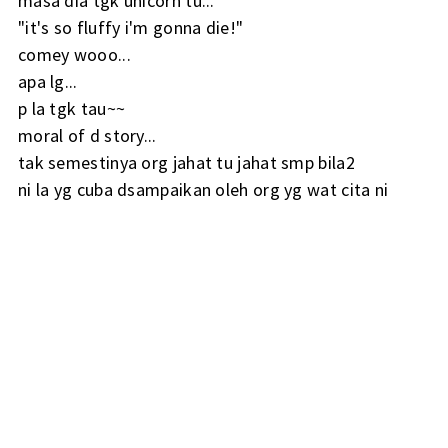
masa dia tgk unicorn tu...
"it's so fluffy i'm gonna die!"
comey wooo...
apa lg...
p la tgk tau~~
moral of d story...
tak semestinya org jahat tu jahat smp bila2
ni la yg cuba dsampaikan oleh org yg wat cita ni