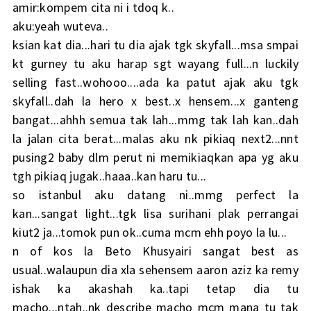
amir:kompem cita ni i tdoq k..
aku:yeah wuteva..
ksian kat dia...hari tu dia ajak tgk skyfall...msa smpai
kt gurney tu aku harap sgt wayang full...n luckily
selling fast..wohooo....ada ka patut ajak aku tgk
skyfall..dah la hero x best..x hensem...x ganteng
bangat...ahhh semua tak lah...mmg tak lah kan..dah
la jalan cita berat...malas aku nk pikiaq next2...nnt
pusing2 baby dlm perut ni memikiaqkan apa yg aku
tgh pikiaq jugak..haaa..kan haru tu...
so istanbul aku datang ni..mmg perfect la
kan...sangat light...tgk lisa surihani plak perrangai
kiut2 ja...tomok pun ok..cuma mcm ehh poyo la lu...
n of kos la Beto Khusyairi sangat best as
usual..walaupun dia xla sehensem aaron aziz ka remy
ishak ka akashah ka..tapi tetap dia tu
macho...ntah..nk describe macho mcm mana tu tak