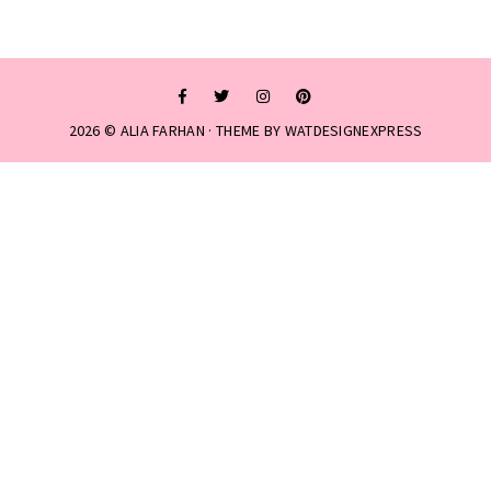
2026 ©
ALIA FARHAN
· THEME BY
WATDESIGNEXPRESS