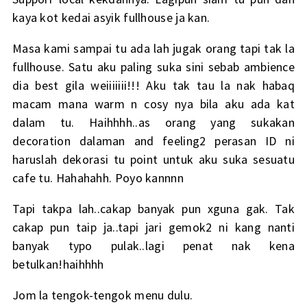
kaya kot kedai asyik fullhouse ja kan.
Masa kami sampai tu ada lah jugak orang tapi tak la
fullhouse. Satu aku paling suka sini sebab ambience
dia best gila weiiiiiii!!! Aku tak tau la nak habaq
macam mana warm n cosy nya bila aku ada kat
dalam tu. Haihhhh..as orang yang sukakan
decoration dalaman and feeling2 perasan ID ni
haruslah dekorasi tu point untuk aku suka sesuatu
cafe tu. Hahahahh. Poyo kannnn
Tapi takpa lah..cakap banyak pun xguna gak. Tak
cakap pun taip ja..tapi jari gemok2 ni kang nanti
banyak typo pulak..lagi penat nak kena
betulkan!haihhhh
Jom la tengok-tengok menu dulu.