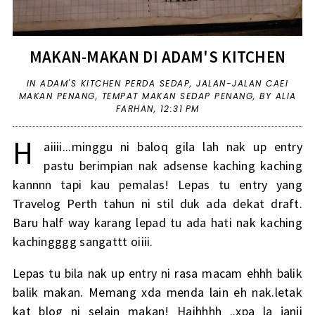
MAKAN-MAKAN DI ADAM'S KITCHEN
IN
ADAM'S KITCHEN PERDA SEDAP
,
JALAN-JALAN CAEI
MAKAN PENANG
,
TEMPAT MAKAN SEDAP PENANG
,
BY ALIA
FARHAN,
12:31 PM
H
aiiii...minggu ni baloq gila lah nak up entry
pastu berimpian nak adsense kaching kaching
kannnn tapi kau pemalas! Lepas tu entry yang
Travelog Perth tahun ni stil duk ada dekat draft.
Baru half way karang lepad tu ada hati nak kaching
kachingggg sangattt oiiii.
Lepas tu bila nak up entry ni rasa macam ehhh balik
balik makan. Memang xda menda lain eh nak.letak
kat blog ni selain makan! Haihhhh ..xpa la janji