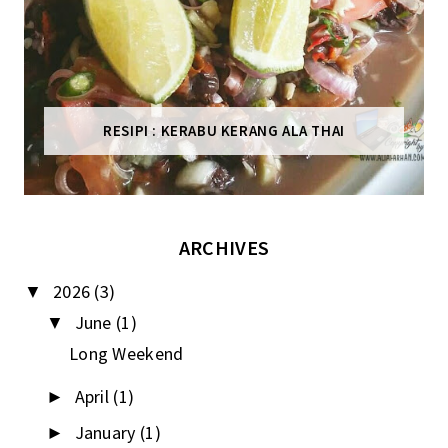
RESIPI : KERABU KERANG ALA THAI
ARCHIVES
2026
(3)
▼
June
(1)
▼
Long Weekend
April
(1)
►
January
(1)
►