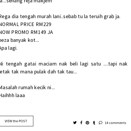
ja...senang reja makjem
Rega dia tengah murah lani..sebab tu la teruih grab ja.
NORMAL PRICE RM229
NOW PROMO RM149 JA
beza banyak kot...
Apa lagi.
Ni tengah gatai maciam nak beli lagi satu ....tapi nak
letak tak mana pulak dah tak tau...
Masalah rumah kecik ni...
Haihhh laaa
VIEW the POST
14 comments