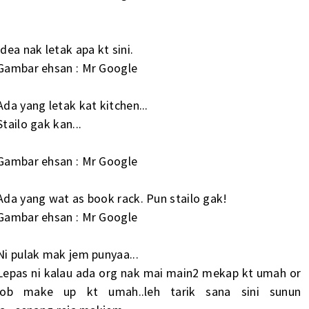
Idea nak letak apa kt sini.
Gambar ehsan : Mr Google
Ada yang letak kat kitchen...
Stailo gak kan...
Gambar ehsan : Mr Google
Ada yang wat as book rack. Pun stailo gak!
Gambar ehsan : Mr Google
Ni pulak mak jem punyaa...
Lepas ni kalau ada org nak mai main2 mekap kt umah or
job make up kt umah..leh tarik sana sini sunun