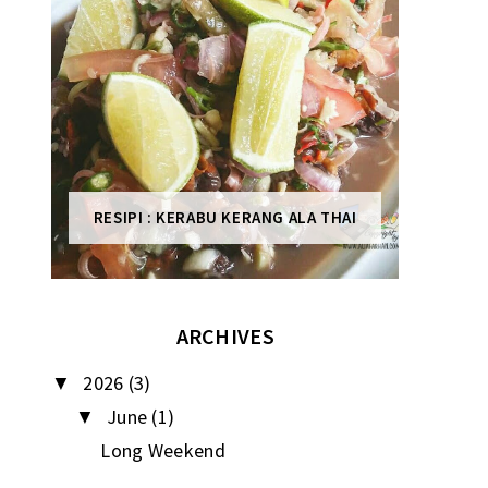
RESIPI : KERABU KERANG ALA THAI
ARCHIVES
2026
(3)
▼
June
(1)
▼
Long Weekend