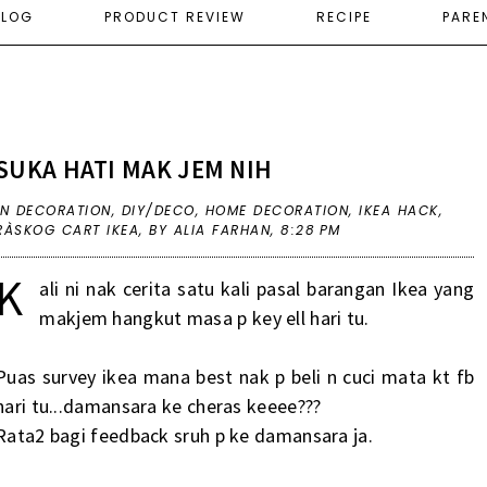
ELOG
PRODUCT REVIEW
RECIPE
PARE
SUKA HATI MAK JEM NIH
IN
DECORATION
,
DIY/DECO
,
HOME DECORATION
,
IKEA HACK
,
RÀSKOG CART IKEA
,
BY ALIA FARHAN,
8:28 PM
K
ali ni nak cerita satu kali pasal barangan Ikea yang
makjem hangkut masa p key ell hari tu.
Puas survey ikea mana best nak p beli n cuci mata kt fb
hari tu...damansara ke cheras keeee???
Rata2 bagi feedback sruh p ke damansara ja.