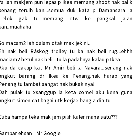
Ya lah makjem pun lepas p ikea memang shoot nak balik
penang teruih kan...semua duk kata p Damansara ja
...elok gak tu...memang otw ke pangkal jalan
kan..muahaha
So macam2 lah dalam otak mak jek ni..
Eh nak beli Ràskog trolley tu ka nak beli rug...ehhh
maciam2 betul nak beli...tu la padahnya kalau p Ikea...
Aku da cakap kat Mr Amir beli la Navara...senang nak
angkut barang dr Ikea ke Penang.nak harap yang
Penang tu lambat sangat nak bukak nya!
Dah pulak tu xsanggup la keta comel aku kena guna
angkut simen cat bagai utk kerja2 bangla dia tu.
Cuba hampa teka mak jem pilih kaler mana satu???
Gambar ehsan : Mr Google