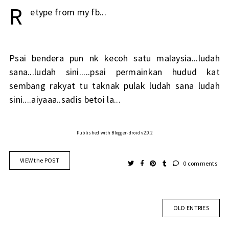
R
etype from my fb...
Psai bendera pun nk kecoh satu malaysia...ludah
sana...ludah sini.....psai permainkan hudud kat
sembang rakyat tu taknak pulak ludah sana ludah
sini....aiyaaa..sadis betoi la...
Published with Blogger-droid v2.0.2
VIEW the POST
0 comments
OLD ENTRIES