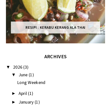
RESIPI : KERABU KERANG ALA THAI
ARCHIVES
2026
(3)
▼
June
(1)
▼
Long Weekend
April
(1)
►
January
(1)
►