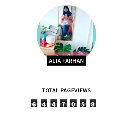
ALIA FARHAN
TOTAL PAGEVIEWS
6
4
4
7
0
5
8