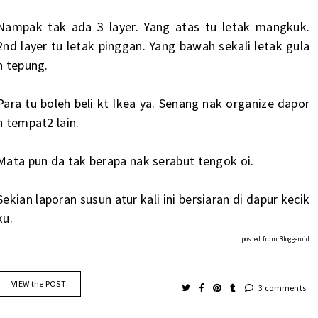
Nampak tak ada 3 layer. Yang atas tu letak mangkuk.
2nd layer tu letak pinggan. Yang bawah sekali letak gula
n tepung.
Para tu boleh beli kt Ikea ya. Senang nak organize dapor
n tempat2 lain.
Mata pun da tak berapa nak serabut tengok oi.
Sekian laporan susun atur kali ini bersiaran di dapur kecik
ku.
posted from
Bloggeroid
VIEW the POST
3 comments