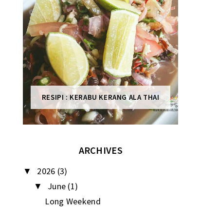
RESIPI : KERABU KERANG ALA THAI
ARCHIVES
2026
(3)
▼
June
(1)
▼
Long Weekend