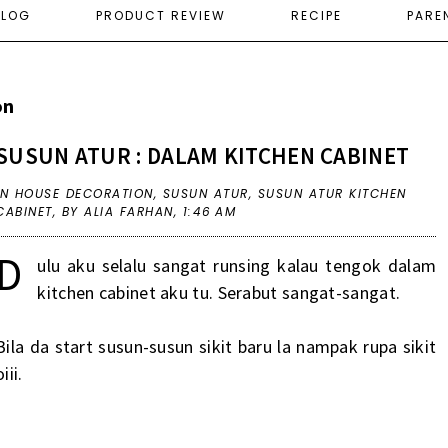
ELOG
PRODUCT REVIEW
RECIPE
PARE
on
SUSUN ATUR : DALAM KITCHEN CABINET
IN
HOUSE DECORATION
,
SUSUN ATUR
,
SUSUN ATUR KITCHEN
CABINET
,
BY ALIA FARHAN,
1:46 AM
D
ulu aku selalu sangat runsing kalau tengok dalam
kitchen cabinet aku tu. Serabut sangat-sangat.
Bila da start susun-susun sikit baru la nampak rupa sikit
oiii.