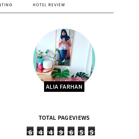
NTING
HOTEL REVIEW
ALIA FARHAN
TOTAL PAGEVIEWS
6
4
4
9
6
5
5