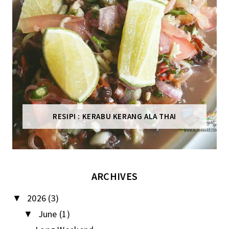
RESIPI : KERABU KERANG ALA THAI
ARCHIVES
2026
(3)
▼
June
(1)
▼