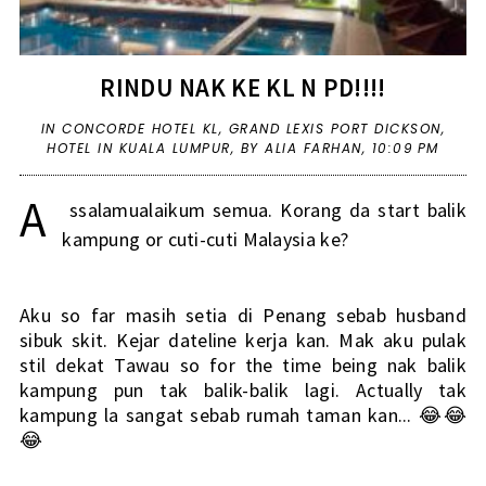
RINDU NAK KE KL N PD!!!!
IN
CONCORDE HOTEL KL
,
GRAND LEXIS PORT DICKSON
,
HOTEL IN KUALA LUMPUR
,
BY ALIA FARHAN,
10:09 PM
A
ssalamualaikum semua. Korang da start balik 
kampung or cuti-cuti Malaysia ke?
Aku so far masih setia di Penang sebab husband 
sibuk skit. Kejar dateline kerja kan. Mak aku pulak 
stil dekat Tawau so for the time being nak balik 
kampung pun tak balik-balik lagi. Actually tak 
kampung la sangat sebab rumah taman kan... 
😂😂
😂