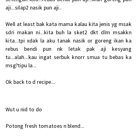
aji...silap2 nasik pun aji..
Well at least bak kata mama kalau kita jenis yg msak
sdri makan ni...kita buh la sket2 dkt dlm msakkn
kita...tpi xdak la aku tanak nasik or goreng ikan ka
rebus bendi pun nk letak pak aji kesyang
tu...alah...kau ingat serbuk knorr smua tu bebas ka
msg?tipu la...
Ok back to d recipe...
Wut u nid to do
Potong fresh tomatoes n blend...