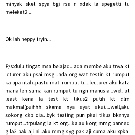
minyak sket spya bgi rsa n xdak la spegetti tu
melekat2....
Ok lah heppy tryin...
P/s:dulu tingat msa belajaq...ada membe aku tnya kt
lcturer aku psai msg...ada org wat testin kt rumput
ka apa ntah..pastu mati rumput tu...lecturer aku kata
mana leh sama kan rumput tu ngn manusia...well at
least kena la test kt tikus2 putih kt dlm
makmal(puihhh skema nya ayat aku)....well,aku
sokong ckp dia...byk testing pun pkai tikus bknnya
rumput...trpulang la kt org...kalau korg mmg banned
gila2 pak aji ni..aku mmg syg pak aji cuma aku xpkai