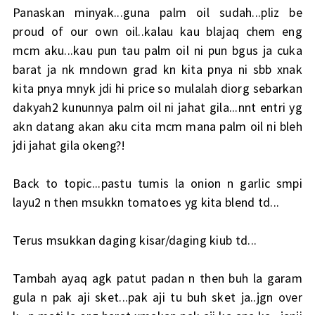
Panaskan minyak...guna palm oil sudah...pliz be
proud of our own oil..kalau kau blajaq chem eng
mcm aku...kau pun tau palm oil ni pun bgus ja cuka
barat ja nk mndown grad kn kita pnya ni sbb xnak
kita pnya mnyk jdi hi price so mulalah diorg sebarkan
dakyah2 kununnya palm oil ni jahat gila...nnt entri yg
akn datang akan aku cita mcm mana palm oil ni bleh
jdi jahat gila okeng?!
Back to topic...pastu tumis la onion n garlic smpi
layu2 n then msukkn tomatoes yg kita blend td...
Terus msukkan daging kisar/daging kiub td...
Tambah ayaq agk patut padan n then buh la garam
gula n pak aji sket...pak aji tu buh sket ja..jgn over