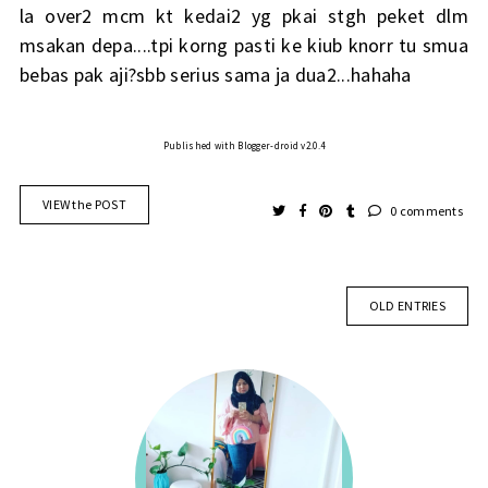
la over2 mcm kt kedai2 yg pkai stgh peket dlm
msakan depa....tpi korng pasti ke kiub knorr tu smua
bebas pak aji?sbb serius sama ja dua2...hahaha
Published with Blogger-droid v2.0.4
VIEW the POST
0 comments
OLD ENTRIES