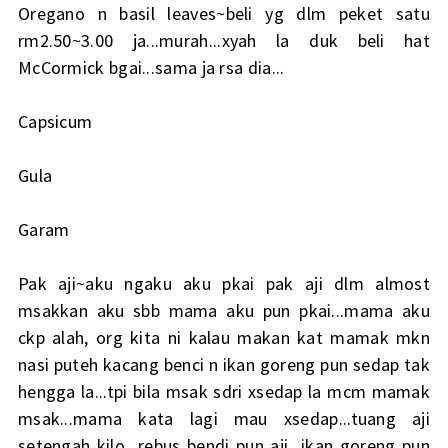
Oregano n basil leaves~beli yg dlm peket satu
rm2.50~3.00 ja...murah...xyah la duk beli hat
McCormick bgai...sama ja rsa dia...
Capsicum
Gula
Garam
Pak aji~aku ngaku aku pkai pak aji dlm almost
msakkan aku sbb mama aku pun pkai...mama aku
ckp alah, org kita ni kalau makan kat mamak mkn
nasi puteh kacang benci n ikan goreng pun sedap tak
hengga la...tpi bila msak sdri xsedap la mcm mamak
msak...mama kata lagi mau xsedap...tuang aji
setengah kilo...rebus bendi pun aji...ikan goreng pun