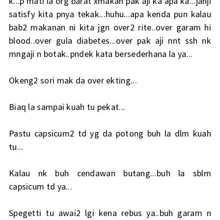
k...p mati la org barat xmakan pak aji ka apa ka...janji
satisfy kita pnya tekak...huhu...apa kenda pun kalau
bab2 makanan ni kita jgn over2 rite..over garam hi
blood..over gula diabetes...over pak aji nnt ssh nk
mngaji n botak..pndek kata bersederhana la ya...
Okeng2 sori mak da over ekting...
Biaq la sampai kuah tu pekat...
Pastu capsicum2 td yg da potong buh la dlm kuah
tu...
Kalau nk buh cendawan butang...buh la sblm
capsicum td ya...
Spegetti tu awai2 lgi kena rebus ya..buh garam n