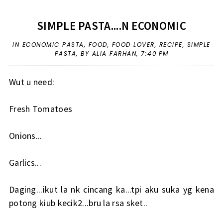
SIMPLE PASTA....N ECONOMIC
IN
ECONOMIC PASTA
,
FOOD
,
FOOD LOVER
,
RECIPE
,
SIMPLE
PASTA
,
BY ALIA FARHAN,
7:40 PM
Wut u need:
Fresh Tomatoes
Onions...
Garlics...
Daging...ikut la nk cincang ka...tpi aku suka yg kena
potong kiub kecik2...bru la rsa sket..