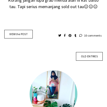
Korang jangan lupa grab menda alah ni kat Daiso
tau. Tapi serius memanjang sold out tau😑😑😑
VIEW the POST
10 comments
OLD ENTRIES