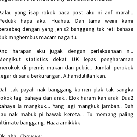
Kalau yang isap rokok baca post aku ni anf marah..
Pedulik hapa aku. Huahua. Dah lama weiiii kami
bersabaq dengan yang jenis2 banggang tak reti bahasa
duk mnghembus macam naga tu.
And harapan aku jugak dengan perlaksanaan ni..
Mengikut statistics dekat UK lepas pengharaman
merokok di premis makan dan public.. Jumlah perokok
tegar di sana berkurangan. Alhamdulillah kan.
Dah tak payah nak banggang komen plak tak sangka
rokok lagi bahaya dari arak.. Elok haram kan arak. Dua2
bahaya la mangkuk... Yang lagi mangkuk jamban.. Dah
tau nak mabuk pi bawak kereta... Tu memang paling
ultimate banggang. Haaa amikkkk
Ok lahh.. Chowww