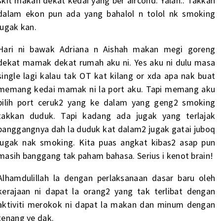
skit makan dekat kedai yang ber aircond. Yalah.. Takkan
dalam ekon pun ada yang bahalol n tolol nk smoking
jugak kan.
Hari ni bawak Adriana n Aishah makan megi goreng
dekat mamak dekat rumah aku ni. Yes aku ni dulu masa
single lagi kalau tak OT kat kilang or xda apa nak buat
memang kedai mamak ni la port aku. Tapi memang aku
pilih port ceruk2 yang ke dalam yang geng2 smoking
takkan duduk. Tapi kadang ada jugak yang terlajak
banggangnya dah la duduk kat dalam2 jugak gatai juboq
jugak nak smoking. Kita puas angkat kibas2 asap pun
masih banggang tak paham bahasa. Serius i kenot brain!
Alhamdulillah la dengan perlaksanaan dasar baru oleh
kerajaan ni dapat la orang2 yang tak terlibat dengan
aktiviti merokok ni dapat la makan dan minum dengan
tenang ye dak.