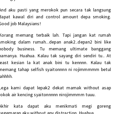
And aku pasti yang merokok pun secara tak langsung
dapat kawal diri and control amount depa smoking.
Good job Malaysians!
Korang memang terbaik lah. Tapi jangan kat rumah
smoking dalam rumah...depan anak2..depan2 bini like
nobody business. Tu memang ultimate banggang
namanya. Huahua. Kalau tak sayang diri sendiri tu.. At
least kesian la kat anak bini tu kennnn. Kalau tak
memang tahap selfish syaitonnnn ni rojimmmmm betul
lahhhh.
Lega kami dapat lepak2 dekat mamak without asap
rokok air kencing syaitonnnnn nirojimmmm tuuu.
Akhir kata dapat aku menikmati megi goreng
kegemaran aku without any distraction. Huahua