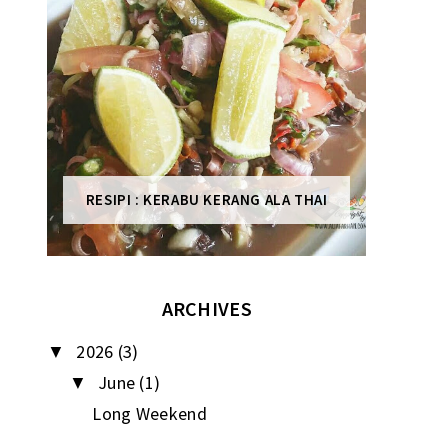
RESIPI : KERABU KERANG ALA THAI
ARCHIVES
2026
(3)
▼
June
(1)
▼
Long Weekend