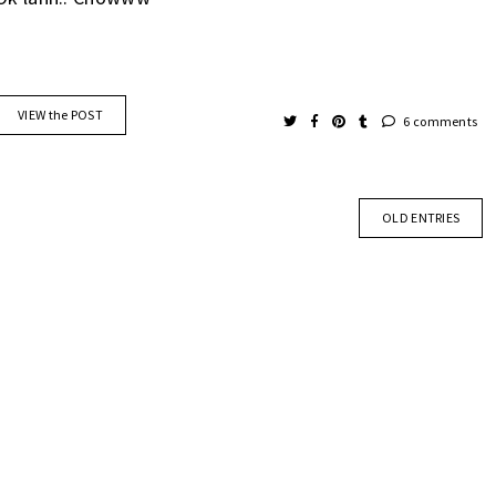
VIEW the POST
6 comments
OLD ENTRIES