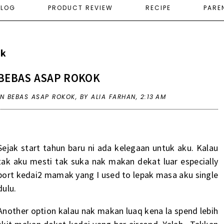
ELOG
PRODUCT REVIEW
RECIPE
PARE
ok
BEBAS ASAP ROKOK
IN
BEBAS ASAP ROKOK
,
BY ALIA FARHAN,
2:13 AM
Sejak start tahun baru ni ada kelegaan untuk aku. Kalau
tak aku mesti tak suka nak makan dekat luar especially
port kedai2 mamak yang I used to lepak masa aku single
dulu.
Another option kalau nak makan luaq kena la spend lebih