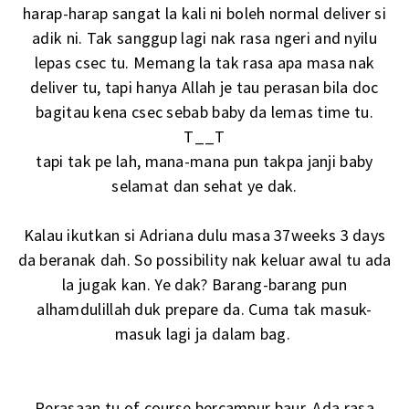
harap-harap sangat la kali ni boleh normal deliver si
adik ni. Tak sanggup lagi nak rasa ngeri and nyilu
lepas csec tu. Memang la tak rasa apa masa nak
deliver tu, tapi hanya Allah je tau perasan bila doc
bagitau kena csec sebab baby da lemas time tu.
T__T
tapi tak pe lah, mana-mana pun takpa janji baby
selamat dan sehat ye dak.
Kalau ikutkan si Adriana dulu masa 37weeks 3 days
da beranak dah. So possibility nak keluar awal tu ada
la jugak kan. Ye dak? Barang-barang pun
alhamdulillah duk prepare da. Cuma tak masuk-
masuk lagi ja dalam bag.
Perasaan tu of course bercampur baur. Ada rasa