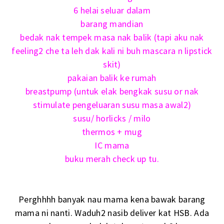
6 helai seluar dalam
barang mandian
bedak nak tempek masa nak balik (tapi aku nak
feeling2 che ta leh dak kali ni buh mascara n lipstick
skit)
pakaian balik ke rumah
breastpump (untuk elak bengkak susu or nak
stimulate pengeluaran susu masa awal2)
susu/ horlicks / milo
thermos + mug
IC mama
buku merah check up tu.
Perghhhh banyak nau mama kena bawak barang
mama ni nanti. Waduh2 nasib deliver kat HSB. Ada