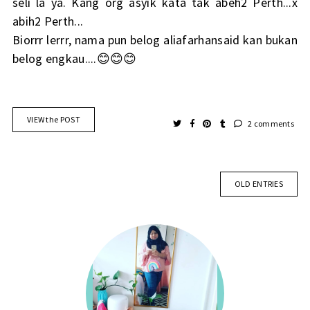
seli la ya. Kang org asyik kata tak abeh2 Perth...x
abih2 Perth...
Biorrr lerrr, nama pun belog aliafarhansaid kan bukan
belog engkau....😊😊😊
VIEW the POST
2 comments
OLD ENTRIES