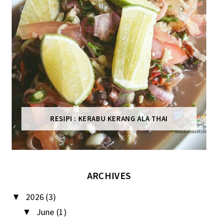
RESIPI : KERABU KERANG ALA THAI
ARCHIVES
2026
(3)
▼
June
(1)
▼