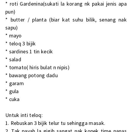
* roti Gardenina(sukati la korang nk pakai jenis apa
pun)
* butter / planta (biar kat suhu bilik, senang nak
sapu)
* mayo
* teloq 3 bijik
* sardines 1 tin kecik
* salad
* tomato( hiris bulat n nipis)
* bawang potong dadu
* garam
* gula
* cuka
Untuk inti teloq:
1. Rebuskan 3 bijik telur tu sehingga masak.
2. Tak payah la gigih sangat nak kopek time panas